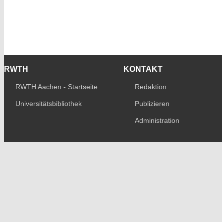
RWTH
KONTAKT
RWTH Aachen - Startseite
Redaktion
Universitätsbibliothek
Publizieren
Administration