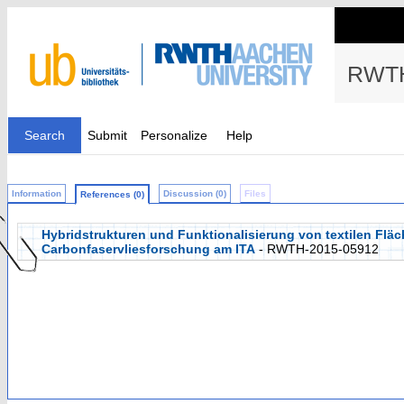
RWTH
Search
Submit
Personalize
Help
Information
Discussion (0)
Files
References (0)
Hybridstrukturen und Funktionalisierung von textilen Flä
Carbonfaservliesforschung am ITA
- RWTH-2015-05912