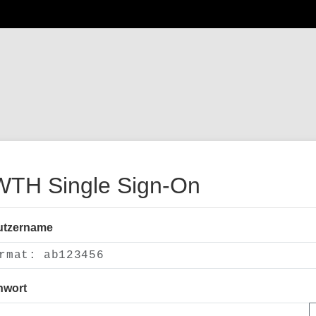
TH Single Sign-On
utzername
nwort