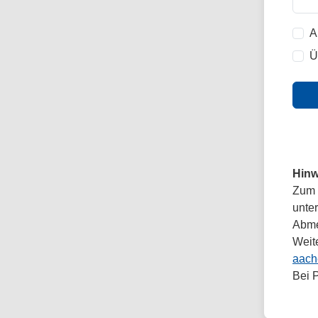
A
Ü
Hinw
Zum 
unte
Abmel
Weit
aach
Bei 