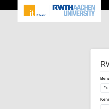
RW
Ben
Ken