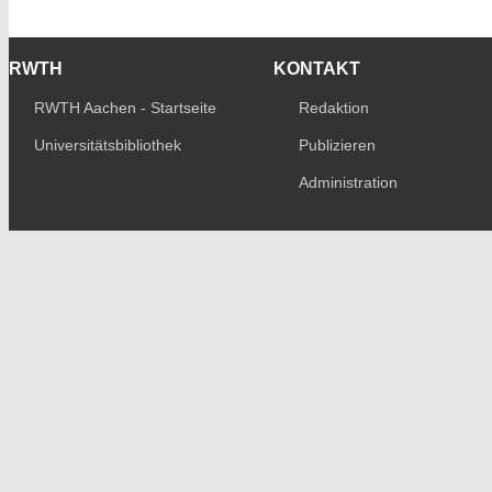
RWTH
KONTAKT
RWTH Aachen - Startseite
Redaktion
Universitätsbibliothek
Publizieren
Administration