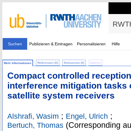
RWTH
Suchen
Publizieren & Eintragen
Personalisieren
Hilfe
Referenzen (0)
Diskussion (0)
Dateien
Mehr Informationen
Compact controlled reception
interference mitigation tasks 
satellite system receivers
;
;
Alshrafi, Wasim
Engel, Ulrich
(Corresponding au
Bertuch, Thomas