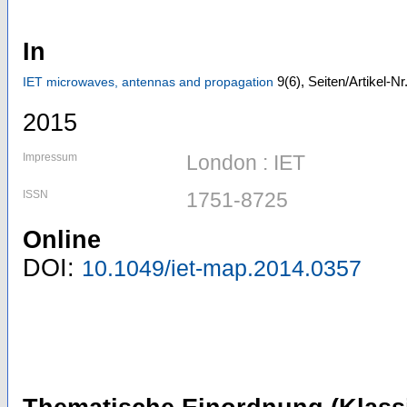
In
9
(6)
,
Seiten/Artikel-N
IET microwaves, antennas and propagation
2015
Impressum
London : IET
ISSN
1751-8725
Online
DOI:
10.1049/iet-map.2014.0357