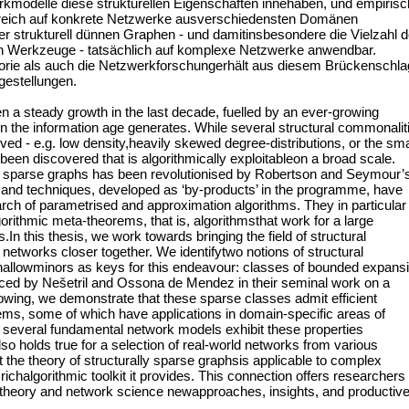
modelle diese strukturellen Eigenschaften innehaben, und empirisc
lgreich auf konkrete Netzwerke ausverschiedensten Domänen
 der strukturell dünnen Graphen - und damitinsbesondere die Vielzahl d
chen Werkzeuge - tatsächlich auf komplexe Netzwerke anwendbar.
orie als auch die Netzwerkforschungerhält aus diesem Brückenschla
gestellungen.
n a steady growth in the last decade, fuelled by an ever-growing
fe in the information age generates. While several structural commonalit
d - e.g. low density,heavily skewed degree-distributions, or the sma
been discovered that is algorithmically exploitableon a broad scale.
lly sparse graphs has been revolutionised by Robertson and Seymour’
nd techniques, developed as ‘by-products’ in the programme, have
ch of parametrised and approximation algorithms. They in particular
rithmic meta-theorems, that is, algorithmsthat work for a large
n this thesis, we work towards bringing the field of structural
networks closer together. We identifytwo notions of structural
hallowminors as keys for this endeavour: classes of bounded expans
ed by Nešetril and Ossona de Mendez in their seminal work on a
lowing, we demonstrate that these sparse classes admit efficient
ems, some of which have applications in domain-specific areas of
 several fundamental network models exhibit these properties
so holds true for a selection of real-world networks from various
t the theory of structurally sparse graphsis applicable to complex
 richalgorithmic toolkit it provides. This connection offers researchers
ph theory and network science newapproaches, insights, and productiv