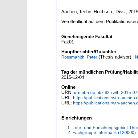
Aachen, Techn. Hochsch., Diss., 201
Veröffentlicht auf dem Publikationss
Genehmigende Fakultät
Fak01
Hauptberichter/Gutachter
(Thesis advisor)
;
Rossmanith, Peter
N
Tag der mündlichen Prüfung/Habilit
2015-12-04
Online
URN:
urn:nbn:de:hbz:82-rwth-2015-0
URL:
https://publications.rwth-aachen
URL:
https://publications.rwth-aachen
Einrichtungen
Lehr- und Forschungsgebiet Theo
Fachgruppe Informatik (120000)