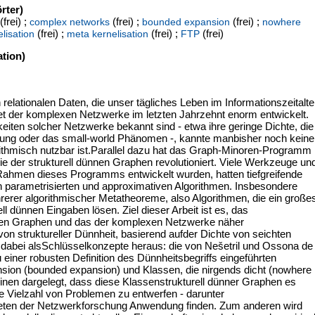
rter)
(frei) ;
(frei) ;
(frei) ;
complex networks
bounded expansion
nowhere
(frei) ;
(frei) ;
(frei)
lisation
meta kernelisation
FTP
tion)
elationalen Daten, die unser tägliches Leben im Informationszeitalte
et der komplexen Netzwerke im letzten Jahrzehnt enorm entwickelt.
iten solcher Netzwerke bekannt sind - etwa ihre geringe Dichte, die
ilung oder das small-world Phänomen -, kannte manbisher noch keine
gorithmisch nutzbar ist.Parallel dazu hat das Graph-Minoren-Programm
 der strukturell dünnen Graphen revolutioniert. Viele Werkzeuge un
 Rahmen dieses Programms entwickelt wurden, hatten tiefgreifende
 parametrisierten und approximativen Algorithmen. Insbesondere
rerer algorithmischer Metatheoreme, also Algorithmen, die ein große
 dünnen Eingaben lösen. Ziel dieser Arbeit ist es, das
nnen Graphen und das der komplexen Netzwerke näher
n struktureller Dünnheit, basierend aufder Dichte von seichten
h dabei alsSchlüsselkonzepte heraus: die von Nešetril und Ossona de
einer robusten Definition des Dünnheitsbegriffs eingeführten
sion (bounded expansion) und Klassen, die nirgends dicht (nowhere
inen dargelegt, dass diese Klassenstrukturell dünner Graphen es
ine Vielzahl von Problemen zu entwerfen - darunter
bieten der Netzwerkforschung Anwendung finden. Zum anderen wird