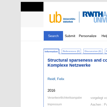
Search
Submit
Personalize
Hel
References (0)
Discussion (0)
Information
Structural sparseness and c
Komplexe Netzwerke
Reidl, Felix
2016
Verantwortlichkeitsangabe
vorgelegt v
Impressum
Aachen : Pu