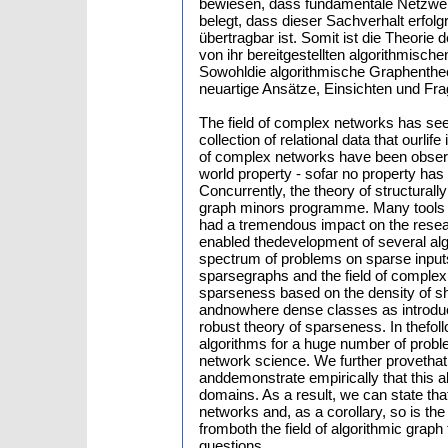
bewiesen, dass fundamentale Netzwerk
belegt, dass dieser Sachverhalt erfo
übertragbar ist. Somit ist die Theorie
von ihr bereitgestellten algorithmis
Sowohldie algorithmische Graphenthe
neuartige Ansätze, Einsichten und Fra
The field of complex networks has see
collection of relational data that ourli
of complex networks have been observe
world property - sofar no property has 
Concurrently, the theory of structura
graph minors programme. Many tools a
had a tremendous impact on the resear
enabled thedevelopment of several algo
spectrum of problems on sparse inputs.I
sparsegraphs and the field of complex 
sparseness based on the density of s
andnowhere dense classes as introduc
robust theory of sparseness. In thefol
algorithms for a huge number of probl
network science. We further provethat
anddemonstrate empirically that this al
domains. As a result, we can state tha
networks and, as a corollary, so is the
fromboth the field of algorithmic gra
questions.