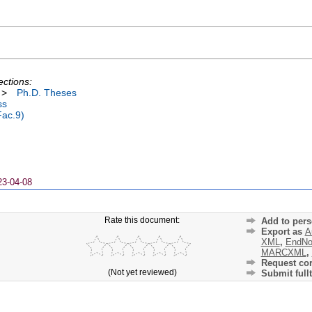
ections:
>
Ph.D. Theses
ss
Fac.9)
23-04-08
Rate this document:
Add to pers
Export as
A
XML
,
EndNo
MARCXML
,
Request cor
(Not yet reviewed)
Submit fullt