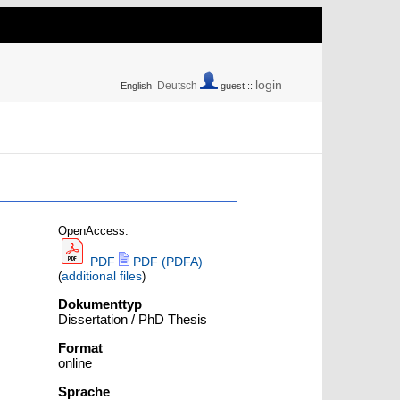
login
Deutsch
English
guest ::
OpenAccess:
PDF
PDF (PDFA)
additional files
(
)
Dokumenttyp
Dissertation / PhD Thesis
Format
online
Sprache