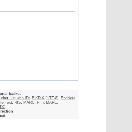
onal basket
uthor List with IDs
BibTeX (UTF-8)
,
EndNote
te Text
,
RIS
,
MARC
,
Print MARC
,
DC
,
rection
ext