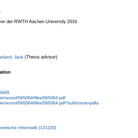
5
erver der RWTH Aachen University 2016
(Thesis advisor)
ešetril, Jarik
ation
75649
.de/record/565064/files/565064.pdf
.de/record/565064/files/565064.pdf?subformat=pdfa
retische Informatik (121220)