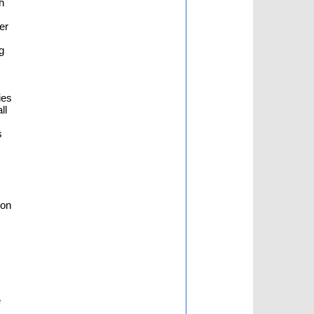
h
er
g
ies
ll
s
ion
e