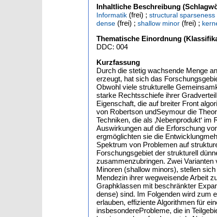
Inhaltliche Beschreibung (Schlagwö
(frei) ;
Informatik
structural sparseness
(frei) ;
(frei) ;
dense
shallow minor
kerne
Thematische Einordnung (Klassifika
DDC: 004
Kurzfassung
Durch die stetig wachsende Menge an r
erzeugt, hat sich das Forschungsgebi
Obwohl viele strukturelle Gemeinsamke
starke Rechtsschiefe ihrer Gradverte
Eigenschaft, die auf breiter Front al
von Robertson undSeymour die Theorie
Techniken, die als ‚Nebenprodukt‘ im
Auswirkungen auf die Erforschung von
ergmöglichten sie die Entwicklungmeh
Spektrum von Problemen auf strukturell
Forschungsgebiet der strukturell dü
zusammenzubringen. Zwei Varianten vo
Minoren (shallow minors), stellen sic
Mendezin ihrer wegweisende Arbeit zu 
Graphklassen mit beschränkter Expan
dense) sind. Im Folgenden wird zum e
erlauben, effiziente Algorithmen für e
insbesondereProbleme, die in Teilge