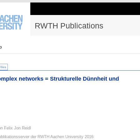
RWTH Publications
p
Files
omplex networks = Strukturelle Dünnheit und
on Felix Jon Reidl
blikationsserver der RWTH Aachen University 2016