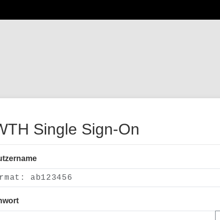
TH Single Sign-On
utzername
nwort