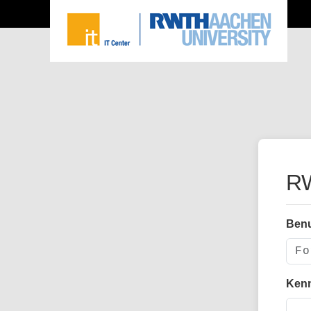
RW
Ben
Ken