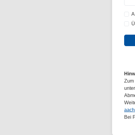
A
Ü
Hinw
Zum 
unte
Abmel
Weit
aach
Bei 