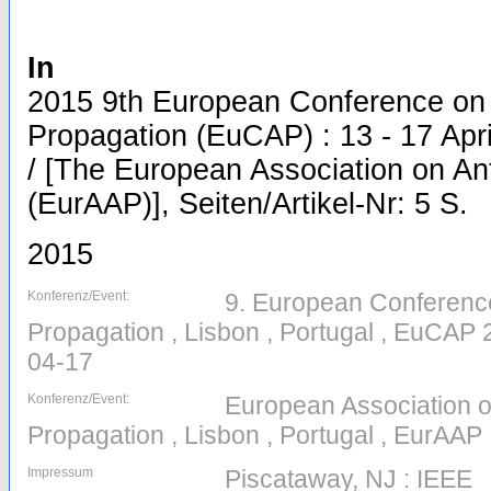
In
2015 9th European Conference on
Propagation (EuCAP) : 13 - 17 Apri
/ [The European Association on A
(EurAAP)], Seiten/Artikel-Nr: 5 S.
2015
Konferenz/Event:
9. European Conferenc
Propagation , Lisbon , Portugal , EuCAP 
04-17
Konferenz/Event:
European Association 
Propagation , Lisbon , Portugal , EurAAP
Impressum
Piscataway, NJ : IEEE