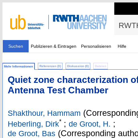
RWTH
Suchen
Publizieren & Eintragen
Personalisieren
Hilfe
Referenzen (0)
Diskussion (0)
Dateien
Mehr Informationen
Quiet zone characterization of 
Antenna Test Chamber
(Corresponding
Shakthour, Hammam
*
;
;
Heberling, Dirk
de Groot, H.
(Corresponding autho
de Groot, Bas