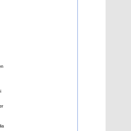
en
i
er
ia