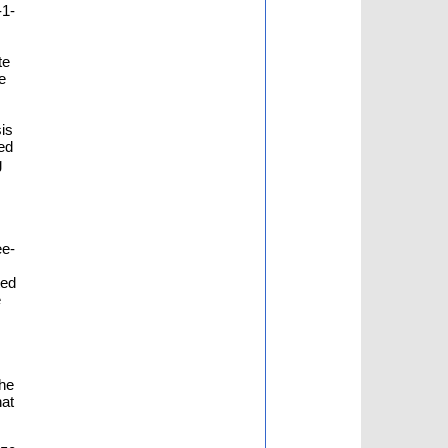
-1-
te
e
is
ed
g
ee-
ted
e
the
hat