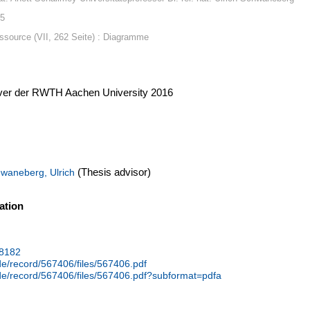
15
ssource (VII, 262 Seite) : Diagramme
erver der RWTH Aachen University 2016
(Thesis advisor)
waneberg, Ulrich
ation
08182
.de/record/567406/files/567406.pdf
.de/record/567406/files/567406.pdf?subformat=pdfa