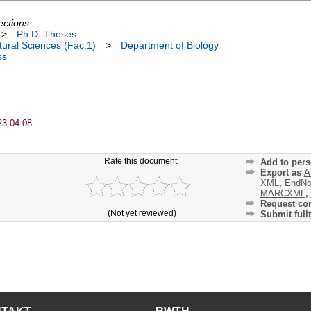
ections:
>
Ph.D. Theses
ural Sciences (Fac.1)
>
Department of Biology
ss
23-04-08
Rate this document:
Add to pers
Export as
A
XML
,
EndNo
MARCXML
,
Request cor
(Not yet reviewed)
Submit fullt