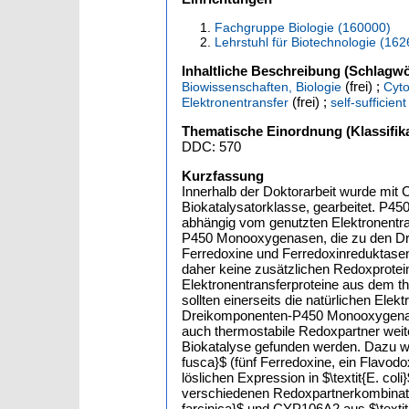
Fachgruppe Biologie (160000)
Lehrstuhl für Biotechnologie (16
Inhaltliche Beschreibung (Schlagwö
(frei) ;
Biowissenschaften, Biologie
Cyt
(frei) ;
Elektronentransfer
self-sufficient
Thematische Einordnung (Klassifika
DDC: 570
Kurzfassung
Innerhalb der Doktorarbeit wurde mi
Biokatalysatorklasse, gearbeitet. P4
abhängig vom genutzten Elektronentra
P450 Monooxygenasen, die zu den Dr
Ferredoxine und Ferredoxinreduktas
daher keine zusätzlichen Redoxprotein
Elektronentransferproteine aus dem th
sollten einerseits die natürlichen El
Dreikomponenten-P450 Monooxygenase au
auch thermostabile Redoxpartner wei
Biokatalyse gefunden werden. Dazu wu
fusca}$ (fünf Ferredoxine, ein Flavod
löslichen Expression in $\textit{E. col
verschiedenen Redoxpartnerkombinati
farcinica}$ und CYP106A2 aus $\texti