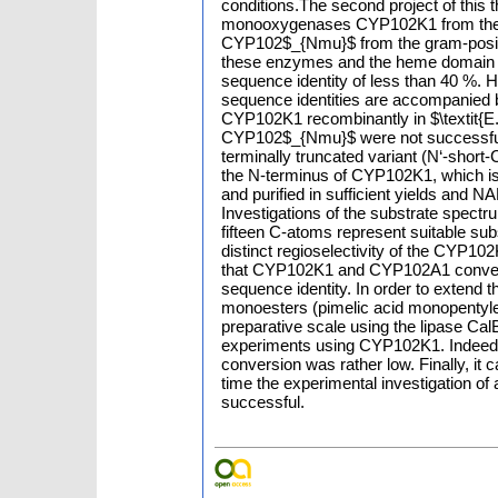
conditions.The second project of this 
monooxygenases CYP102K1 from the g
CYP102$_{Nmu}$ from the gram-positiv
these enzymes and the heme domain of
sequence identity of less than 40 %. H
sequence identities are accompanied by
CYP102K1 recombinantly in $\textit{E. 
CYP102$_{Nmu}$ were not successful. I
terminally truncated variant (N‘-shor
the N-terminus of CYP102K1, which i
and purified in sufficient yields and 
Investigations of the substrate spectru
fifteen C-atoms represent suitable su
distinct regioselectivity of the CYP102
that CYP102K1 and CYP102A1 convert s
sequence identity. In order to extend 
monoesters (pimelic acid monopentyle
preparative scale using the lipase Cal
experiments using CYP102K1. Indeed 
conversion was rather low. Finally, it 
time the experimental investigation o
successful.