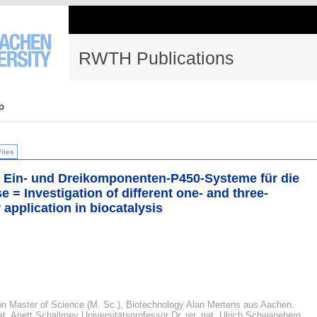
RWTH Publications
p
Files
 Ein- und Dreikomponenten-P450-Systeme für die
 = Investigation of different one- and three-
pplication in biocatalysis
on Master of Science (M. Sc.), Biotechnology Alan Mertens aus Aachen.
 nat. Anett Schallmey Universitätsprofessor Dr. rer. nat. Ulrich Schwaneberg