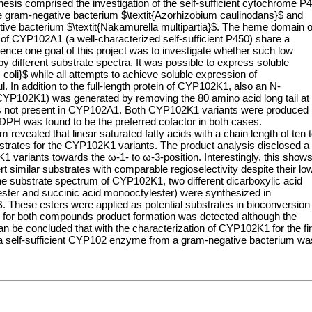
thesis comprised the investigation of the self-sufficient cytochrome P
ram-negative bacterium $\textit{Azorhizobium caulinodans}$ and
e bacterium $\textit{Nakamurella multipartia}$. The heme domain o
 CYP102A1 (a well-characterized self-sufficient P450) share a
ence one goal of this project was to investigate whether such low
 different substrate spectra. It was possible to express soluble
coli}$ while all attempts to achieve soluble expression of
n addition to the full-length protein of CYP102K1, also an N-
t-CYP102K1) was generated by removing the 80 amino acid long tail at
s not present in CYP102A1. Both CYP102K1 variants were produced
NADPH was found to be the preferred cofactor in both cases.
m revealed that linear saturated fatty acids with a chain length of ten 
bstrates for the CYP102K1 variants. The product analysis disclosed a
K1 variants towards the ω-1- to ω-3-position. Interestingly, this show
imilar substrates with comparable regioselectivity despite their lo
the substrate spectrum of CYP102K1, two different dicarboxylic acid
ster and succinic acid monooctylester) were synthesized in
B. These esters were applied as potential substrates in bioconversion
for both compounds product formation was detected although the
can be concluded that with the characterization of CYP102K1 for the fir
f a self-sufficient CYP102 enzyme from a gram-negative bacterium wa