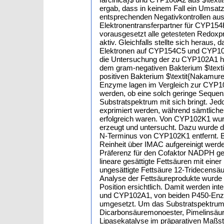
ergab, dass in keinem Fall ein Umsatz 
entsprechenden Negativkontrollen ausf
Elektronentransferpartner für CYP154H
vorausgesetzt alle getesteten Redoxp
aktiv. Gleichfalls stellte sich heraus
Elektronen auf CYP154C5 und CYP106A
die Untersuchung der zu CYP102A1
dem gram-negativen Bakterium $\tex
positiven Bakterium $\textit{Nakamure
Enzyme lagen im Vergleich zur CYP10
werden, ob eine solch geringe Sequen
Substratspektrum mit sich bringt. Jedo
exprimiert werden, während sämtlich
erfolgreich waren. Von CYP102K1 wurd
erzeugt und untersucht. Dazu wurde
N-Terminus von CYP102K1 entfernt. B
Reinheit über IMAC aufgereinigt werd
Präferenz für den Cofaktor NADPH g
lineare gesättigte Fettsäuren mit eine
ungesättigte Fettsäure 12-Tridecensä
Analyse der Fettsäureprodukte wurde e
Position ersichtlich. Damit werden in
und CYP102A1, von beiden P450-Enzyme
umgesetzt. Um das Substratspektrum
Dicarbonsäuremonoester, Pimelinsäur
Lipasekatalyse im präparativen Maßst