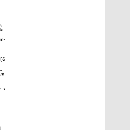
n,
te
am-
i}$
1,
 am
ass
d