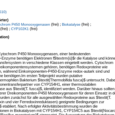
2610)
rter)
(frei) ;
(frei) ;
ochrom P450 Monooxygenasen
Biokatalyse
(frei) ;
(frei)
CYP102K1
tion)
t Cytochrom P450 Monooxygenasen, einer bedeutenden
50-Enzyme benötigen Elektronen f$\textrm{ü}$r die Katalyse und könn
nsfersystem in verschiedene Klassen eingeteilt werden. Cytochrom
eikomponentensystemen gehören, benötigen Redoxproteine wie
en, während Einkomponenten-P450-Enzyme redox-autark sind und
e benötigen.Im ersten Teilprojekt wurden putative
ermophilen Bakterium $\textit{Thermobifida fusca}$ untersucht. Dabe
ektronentransferpartner von CYP154H1, einer thermostabilen
s $\textit{T. fusca}$, identifiziert werden. Darüber hinaus sollten
terer Dreikomponenten-P450 Monooxygenasen für deren Einsatz in d
rden zunächst für alle ausgewählten Redoxproteine aus $\textit{T.
oxin und vier Ferredoxinreduktasen) geeignete Bedingungen zur
i}$ etabliert. Nach erfolgter Aktivitätsbestimmung wurden die
onen in Biokatalysen mit CYP154H1, CYP154C5 aus $\textit{Nocard
t{Bacillus megaterium}$ eingesetzt. Die Auswertung der Biokatalysen