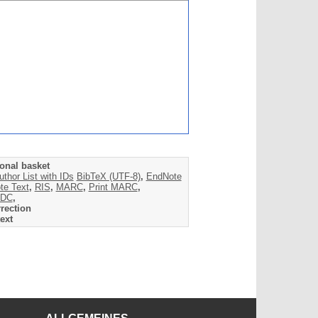
onal basket
uthor List with IDs
BibTeX (UTF-8)
,
EndNote
te Text
,
RIS
,
MARC
,
Print MARC
,
DC
,
rection
ext