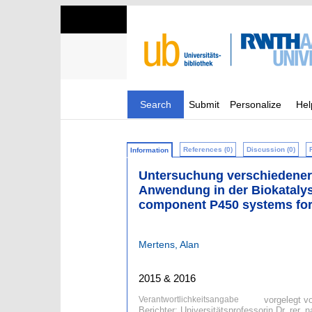
Search
Submit
Personalize
Hel
References (0)
Discussion (0)
Information
Untersuchung verschiedener
Anwendung in der Biokatalyse
component P450 systems for a
Mertens, Alan
2015 & 2016
Verantwortlichkeitsangabe
vorgelegt v
Berichter: Universitätsprofessorin Dr. rer.