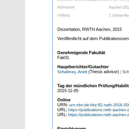
Impressum
Aachen 20
Umfang
1 Online-Re
Dissertation, RWTH Aachen, 2015
Veröffentlicht auf dem Publikationss
Genehmigende Fakultät
Fak01
Hauptberichter/Gutachter
(Thesis advisor)
;
Schallmey, Anett
Sch
Tag der mündlichen Prüfung/Habilit
2015-11-05
Online
URN:
urn:nbn:de:hbz:82-rwth-2016-0
URL:
https://publications.rwth-aachen
URL:
https://publications.rwth-aachen
Einrichtungen