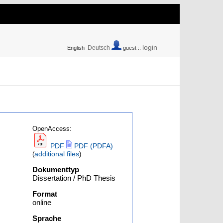
login
Deutsch
English
guest ::
OpenAccess:
PDF
PDF (PDFA)
additional files
(
)
Dokumenttyp
Dissertation / PhD Thesis
Format
online
Sprache