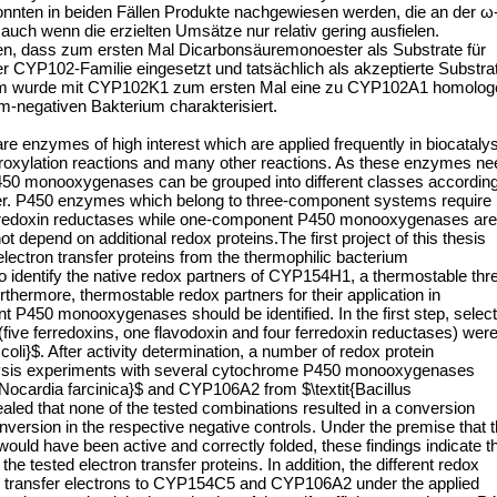
nnten in beiden Fällen Produkte nachgewiesen werden, die an der ω
auch wenn die erzielten Umsätze nur relativ gering ausfielen.
en, dass zum ersten Mal Dicarbonsäuremonoester als Substrate für
YP102-Familie eingesetzt und tatsächlich als akzeptierte Substra
m wurde mit CYP102K1 zum ersten Mal eine zu CYP102A1 homolog
negativen Bakterium charakterisiert.
nzymes of high interest which are applied frequently in biocatalys
droxylation reactions and many other reactions. As these enzymes ne
P450 monooxygenases can be grouped into different classes accordin
sfer. P450 enzymes which belong to three-component systems require
ferredoxin reductases while one-component P450 monooxygenases are
ot depend on additional redox proteins.The first project of this thesis
e electron transfer proteins from the thermophilic bacterium
 to identify the native redox partners of CYP154H1, a thermostable thr
rmore, thermostable redox partners for their application in
t P450 monooxygenases should be identified. In the first step, selec
 (five ferredoxins, one flavodoxin and four ferredoxin reductases) wer
coli}$. After activity determination, a number of redox protein
alysis experiments with several cytochrome P450 monooxygenases
cardia farcinica}$ and CYP106A2 from $\textit{Bacillus
aled that none of the tested combinations resulted in a conversion
onversion in the respective negative controls. Under the premise that 
uld have been active and correctly folded, these findings indicate t
e tested electron transfer proteins. In addition, the different redox
to transfer electrons to CYP154C5 and CYP106A2 under the applied