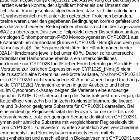
erzielt werden konnte, der signifikant höher als der Umsatz der
iel. Daher kann geschlussfolgert werden, dass sich die natürlichen
1 wahrscheinlich nicht unter den getesteten Proteinen befanden,
roteine waren unter den gegebenen Bedingungen korrekt gefaltet und
, dass die verschiedenen Redoxpartner ebenfalls nicht in der Lage ware
2 zu übertragen.Das zweite Teilprojekt dieser Dissertation umfass
 homologen Einkomponenten-P450 Monooxygenasen CYP102K1 aus
tit{Azorhizobium caulinodans}$ sowie CYP102$_{Nmu}$ aus dem gr
lla multipartia}$. Die Sequenzidentitäten der Hämdomänen beider
2A1-Hämdomäne jeweils bei unter 40 %. Daher sollte untersucht
zidentität der Hämdomäne ebenfalls ein unterschiedliches
ch konnte nur CYP102K1 in löslicher Form heterolog in $\textit{E. col
e Versuche zur löslichen Expression von CYP102$_{Nmu}$ nicht
e zusätzlich eine N-terminal verkürzte Variante, N‘-short-CYP102K
 der in CYP102A1 nicht vorhandene 80 Aminosäuren lange Überhang
eide CYP102K1-Varianten konnten in guter Ausbeute und hoher
en. Im Cytochrom c-Assay zeigten die Varianten eine eindeutige
egenüber NADH. Die Untersuchung des Substratspektrums ergab, d
r Kettenlänge von zehn bis fünfzehn Kohlenstoffatomen, die lineare
ure und β-Jonon geeignete Substrate für CYP102K1 darstellen. Bei
ine eindeutige Regioselektivität des Enzyms für die ω-1- bis ω-3-
teressanterweise, trotz der geringen Sequenzidentität von CYP102K1
n sehr ähnliche Substrate mit vergleichbarer Regioselektivität
 von CYP102K1 zu erweitern, wurden zusätzlich zwei verschiedene
emonopentyl- und Succinylsäuremonooctylester, mittels
ab synthetisiert und anschließend in Biokatalysen mit CYP102K1 un