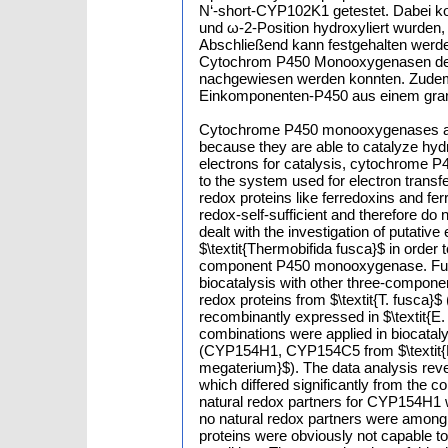
N‘-short-CYP102K1 getestet. Dabei ko
und ω-2-Position hydroxyliert wurden, 
Abschließend kann festgehalten werd
Cytochrom P450 Monooxygenasen der C
nachgewiesen werden konnten. Zude
Einkomponenten-P450 aus einem gram-
Cytochrome P450 monooxygenases are e
because they are able to catalyze hy
electrons for catalysis, cytochrome 
to the system used for electron tran
redox proteins like ferredoxins and 
redox-self-sufficient and therefore do n
dealt with the investigation of putativ
$\textit{Thermobifida fusca}$ in order
component P450 monooxygenase. Furthe
biocatalysis with other three-componen
redox proteins from $\textit{T. fusca}$
recombinantly expressed in $\textit{E. 
combinations were applied in biocat
(CYP154H1, CYP154C5 from $\textit{No
megaterium}$). The data analysis reve
which differed significantly from the c
natural redox partners for CYP154H1 wo
no natural redox partners were among th
proteins were obviously not capable 