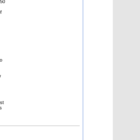
450
f
to
s
w
st
s