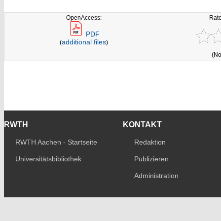
OpenAccess:
Rate
PDF
additional files
(
)
(No
RWTH
KONTAKT
RWTH Aachen - Startseite
Redaktion
Universitätsbibliothek
Publizieren
Administration