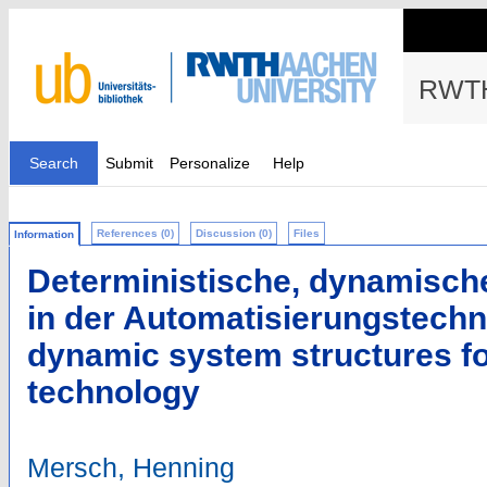
RWTH
Search
Submit
Personalize
Help
References (0)
Discussion (0)
Files
Information
Deterministische, dynamisch
in der Automatisierungstechni
dynamic system structures f
technology
Mersch, Henning