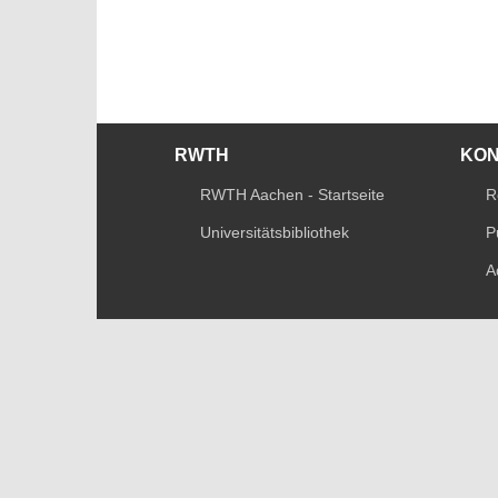
RWTH
KO
RWTH Aachen - Startseite
R
Universitätsbibliothek
P
A