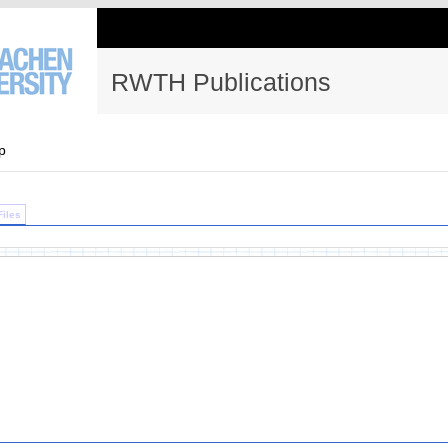
RWTH Publications
p
Files