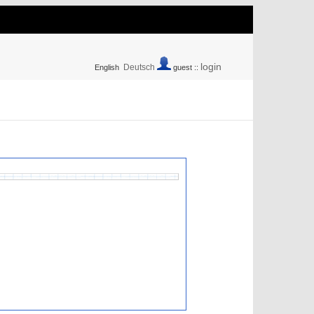
login
Deutsch
English
guest ::