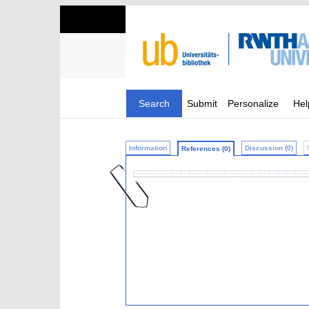
Search
Submit
Personalize
Hel
Information
Discussion (0)
References (0)