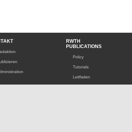
NTAKT
RWTH
PUBLICATIONS
edaktion
Policy
ublizieren
Tutorials
dministration
Leitfaden