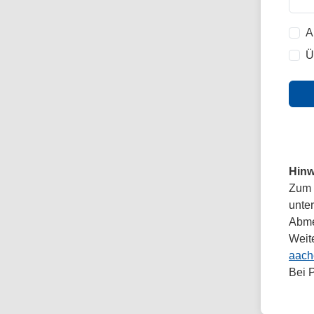
A
Ü
Hinw
Zum 
unte
Abmel
Weit
aach
Bei 