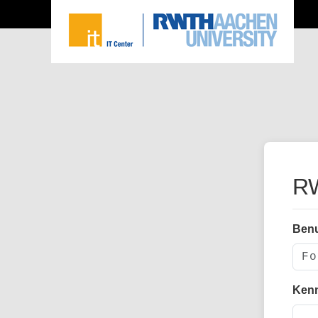
RW
Ben
Ken