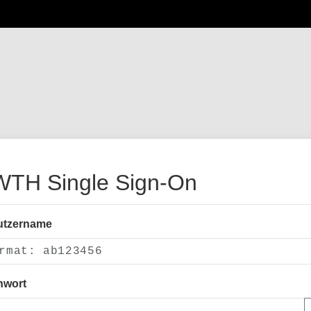
TH Single Sign-On
utzername
nwort