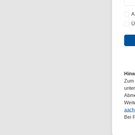
A
Ü
Hinw
Zum 
unte
Abmel
Weit
aach
Bei 