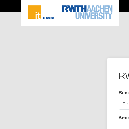
RW
Ben
Ken