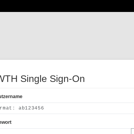
TH Single Sign-On
utzername
nwort