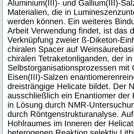
Aluminium(III)- und Gallium(III)-Sa
Materialien, die in Lumineszenzu
werden können. Ein weiteres Bindu
Arbeit Verwendung findet, ist das 
Verknüpfung zweier ß-Diketon-Einh
chiralen Spacer auf Weinsäurebasi
chiralen Tetraketonliganden, der in
Selbstorganisationsprozessen mit G
Eisen(III)-Salzen enantiomerenrein
dreisträngige Helicate bildet. Der
ausschließlich ein Enantiomer der H
in Lösung durch NMR-Untersuchun
durch Röntgenstrukturanalyse. Auf
Hohlraumes im Inneren der Helicate
heterogenen Reaktion selektiv Lit