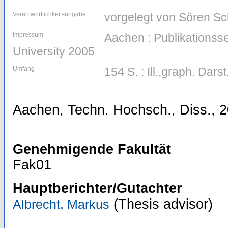
Verantwortlichkeitsangabe
vorgelegt von Sören S
Impressum
Aachen : Publikations
University 2005
Umfang
154 S. : Ill.,graph. Darst
Aachen, Techn. Hochsch., Diss., 
Genehmigende Fakultät
Fak01
Hauptberichter/Gutachter
(Thesis advisor)
Albrecht, Markus