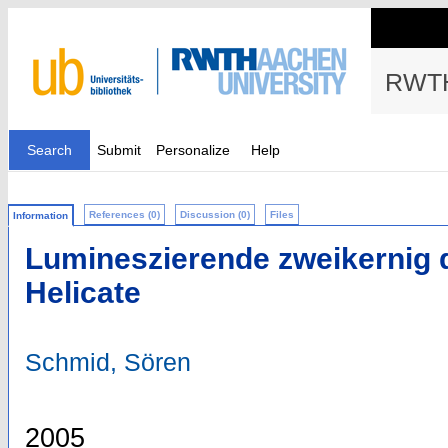
RWTH
Search
Submit
Personalize
Help
References (0)
Discussion (0)
Files
Information
Lumineszierende zweikernig d
Helicate
Schmid, Sören
2005