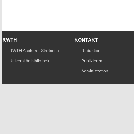
RWTH
KONTAKT
RWTH Aachen - Startseite
Redaktion
Universitätsbibliothek
Publizieren
Administration