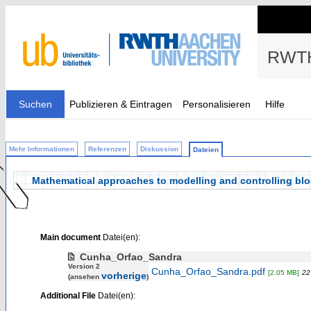
RWTH
Suchen
Publizieren & Eintragen
Personalisieren
Hilfe
Mehr Informationen
Referenzen
Diskussion
Dateien
Mathematical approaches to modelling and controlling bl
Main document
Datei(en):
Cunha_Orfao_Sandra
Version 2
Cunha_Orfao_Sandra.pdf
[2.05 MB]
22
vorherige
(ansehen
)
Additional File
Datei(en):