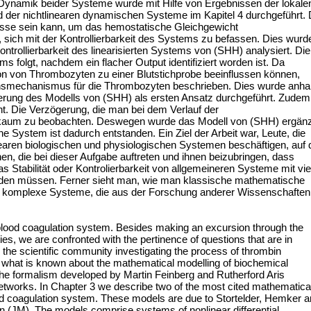
r Dynamik beider Systeme wurde mit Hilfe von Ergebnissen der lokale
nd der nichtlinearen dynamischen Systeme im Kapitel 4 durchgeführt.
sse sein kann, um das hemostatische Gleichgewicht
g, sich mit der Kontrollierbarkeit des Systems zu befassen. Dies wurd
ontrollierbarkeit des linearisierten Systems von (SHH) analysiert. Die
ms folgt, nachdem ein flacher Output identifiziert worden ist. Da
n von Thrombozyten zu einer Blutstichprobe beeinflussen können,
ionsmechanismus für die Thrombozyten beschrieben. Dies wurde anh
erung des Modells von (SHH) als ersten Ansatz durchgeführt. Zudem
t. Die Verzögerung, die man bei dem Verlauf der
st kaum zu beobachten. Deswegen wurde das Modell von (SHH) ergänz
he System ist dadurch entstanden. Ein Ziel der Arbeit war, Leute, die
inearen biologischen und physiologischen Systemen beschäftigen, auf 
, die bei dieser Aufgabe auftreten und ihnen beizubringen, dass
s Stabilität oder Kontrolierbarkeit von allgemeineren Systeme mit vie
erden müssen. Ferner sieht man, wie man klassische mathematische
n komplexe Systeme, die aus der Forschung anderer Wissenschaften
e blood coagulation system. Besides making an excursion through the
es, we are confronted with the pertinence of questions that are in
he scientific community investigating the process of thrombin
 what is known about the mathematical modelling of biochemical
he formalism developed by Martin Feinberg and Rutherford Aris
networks. In Chapter 3 we describe two of the most cited mathematica
ood coagulation system. These models are due to Stortelder, Hemker 
(JM). The models comprise systems of nonlinear differential