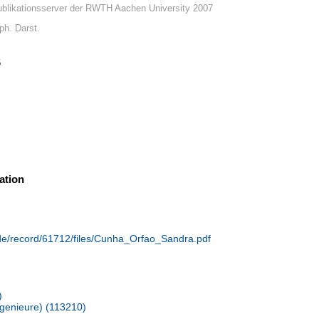
blikationsserver der RWTH Aachen University 2007
ph. Darst.
6
ation
.de/record/61712/files/Cunha_Orfao_Sandra.pdf
)
Ingenieure) (113210)