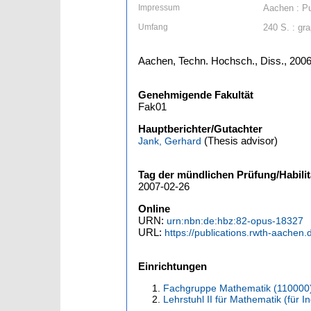
Impressum
Aachen : Pu
Umfang
240 S. : gra
Aachen, Techn. Hochsch., Diss., 200
Genehmigende Fakultät
Fak01
Hauptberichter/Gutachter
(Thesis advisor)
Jank, Gerhard
Tag der mündlichen Prüfung/Habilit
2007-02-26
Online
URN:
urn:nbn:de:hbz:82-opus-18327
URL:
https://publications.rwth-aachen
Einrichtungen
Fachgruppe Mathematik (110000
Lehrstuhl II für Mathematik (für 