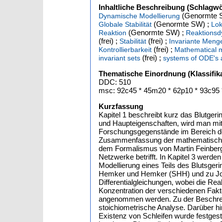
Inhaltliche Beschreibung (Schlagwö
(Genormte 
Dynamische Modellierung
(Genormte SW) ;
Globale Stabilität
Lok
(Genormte SW) ;
Reaktion
Reaktionsd
(frei) ;
(frei) ;
Stabilität
Invariante Meng
(frei) ;
Kontrollierbarkeit
Mathematical m
(frei) ;
invariant sets
systems of ODE's a
Thematische Einordnung (Klassifika
DDC: 510
msc: 92c45 * 45m20 * 62p10 * 93c95 
Kurzfassung
Kapitel 1 beschreibt kurz das Blutge
und Haupteigenschaften, wird man mit 
Forschungsgegenstände im Bereich der
Zusammenfassung der mathematischen 
dem Formalismus von Martin Feinberg u
Netzwerke betrifft. In Kapitel 3 werd
Modellierung eines Teils des Blutsger
Hemker und Hemker (SHH) und zu Jone
Differentialgleichungen, wobei die Re
Konzentration der verschiedenen Fakto
angenommen werden. Zu der Beschreib
stoichiometrische Analyse. Darüber hi
Existenz von Schleifen wurde festge