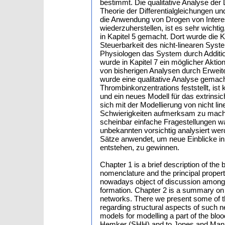
bestimmt. Die qualitative Analyse de
Theorie der Differentialgleichungen u
die Anwendung von Drogen von Intere
wiederzuherstellen, ist es sehr wichti
in Kapitel 5 gemacht. Dort wurde die K
Steuerbarkeit des nicht-linearen Syste
Physiologen das System durch Additio
wurde in Kapitel 7 ein möglicher Akt
von bisherigen Analysen durch Erweit
wurde eine qualitative Analyse gemach
Thrombinkonzentrations feststellt, i
und ein neues Modell für das extrinsic
sich mit der Modellierung von nicht l
Schwierigkeiten aufmerksam zu machen
scheinbar einfache Fragestellungen wa
unbekannten vorsichtig analysiert w
Sätze anwendet, um neue Einblicke i
entstehen, zu gewinnen.
Chapter 1 is a brief description of th
nomenclature and the principal properti
nowadays object of discussion among t
formation. Chapter 2 is a summary on
networks. There we present some of t
regarding structural aspects of such 
models for modelling a part of the bl
Hemker (SHH) and to Jones and Mann 