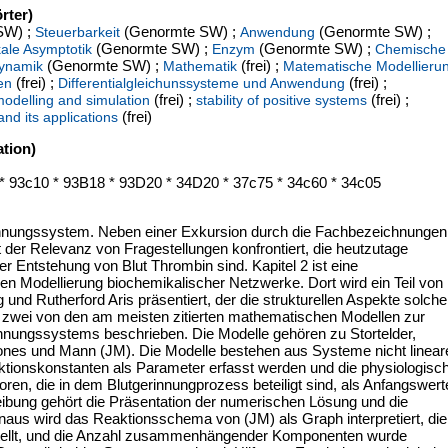
rter)
SW) ;
(Genormte SW) ;
(Genormte SW) ;
Steuerbarkeit
Anwendung
(Genormte SW) ;
(Genormte SW) ;
ale Asymptotik
Enzym
Chemische
(Genormte SW) ;
(frei) ;
ynamik
Mathematik
Matematische Modellieru
(frei) ;
(frei) ;
en
Differentialgleichunssysteme und Anwendung
(frei) ;
(frei) ;
odelling and simulation
stability of positive systems
(frei)
nd its applications
tion)
* 93c10 * 93B18 * 93D20 * 34D20 * 37c75 * 34c60 * 34c05
rinnungssystem. Neben einer Exkursion durch die Fachbezeichnungen
der Relevanz von Fragestellungen konfrontiert, die heutzutage
 Entstehung von Blut Thrombin sind. Kapitel 2 ist eine
Modellierung biochemikalischer Netzwerke. Dort wird ein Teil von
nd Rutherford Aris präsentiert, der die strukturellen Aspekte solche
en zwei von den am meisten zitierten mathematischen Modellen zur
innungssystems beschrieben. Die Modelle gehören zu Stortelder,
s und Mann (JM). Die Modelle bestehen aus Systeme nicht lineare
aktionskonstanten als Parameter erfasst werden und die physiologisc
ren, die in dem Blutgerinnungprozess beteiligt sind, als Anfangswert
ung gehört die Präsentation der numerischen Lösung und die
naus wird das Reaktionsschema von (JM) als Graph interpretiert, die
stellt, und die Anzahl zusammenhängender Komponenten wurde