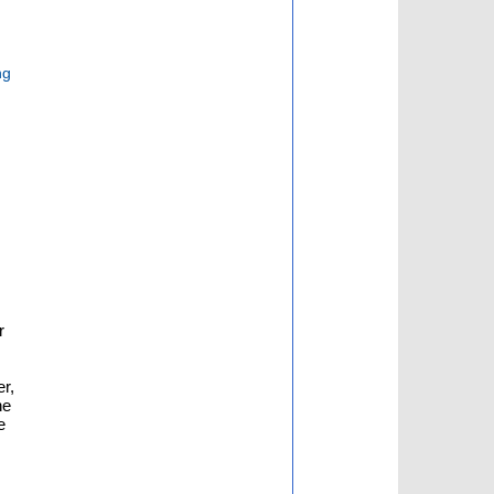
ng
r
r,
he
e