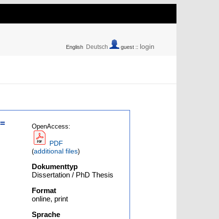
login
Deutsch
English
guest ::
 =
OpenAccess:
PDF
additional files
(
)
Dokumenttyp
Dissertation / PhD Thesis
Format
online, print
Sprache