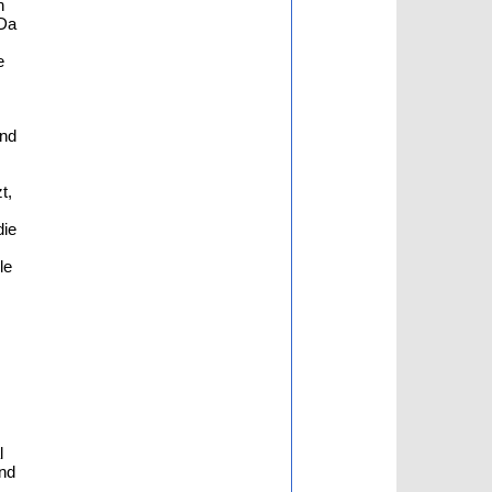
n
 Da
e
and
t,
die
le
l
and