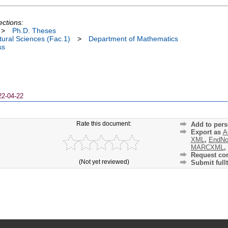
ections:
>
Ph.D. Theses
ural Sciences (Fac.1)
>
Department of Mathematics
ss
22-04-22
Rate this document:
Add to pers
Export as
A
XML
,
EndNo
MARCXML
,
Request cor
(Not yet reviewed)
Submit fullt