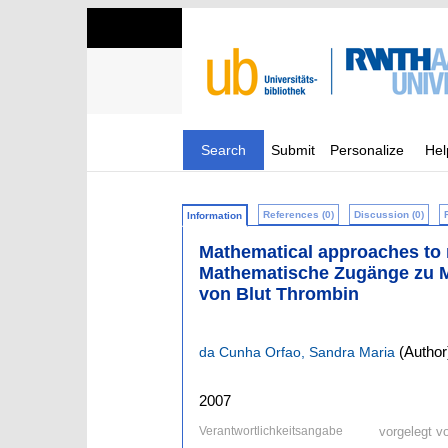
Search
Submit
Personalize
Hel
References (0)
Discussion (0)
Information
Mathematical approaches to 
Mathematische Zugänge zu Mo
von Blut Thrombin
(Author
da Cunha Orfao, Sandra Maria
2007
Verantwortlichkeitsangabe
vorgelegt v