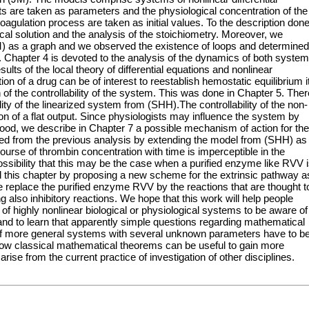
ts are taken as parameters and the physiological concentration of the
 coagulation process are taken as initial values. To the description don
cal solution and the analysis of the stoichiometry. Moreover, we
M) as a graph and we observed the existence of loops and determined
Chapter 4 is devoted to the analysis of the dynamics of both syste
sults of the local theory of differential equations and nonlinear
n of a drug can be of interest to reestablish hemostatic equilibrium it
 of the controllability of the system. This was done in Chapter 5. Ther
lity of the linearized system from (SHH).The controllability of the non-
tion of a flat output. Since physiologists may influence the system by
ood, we describe in Chapter 7 a possible mechanism of action for the
ed from the previous analysis by extending the model from (SHH) as
course of thrombin concentration with time is imperceptible in the
ossibility that this may be the case when a purified enzyme like RVV 
ed this chapter by proposing a new scheme for the extrinsic pathway a
 replace the purified enzyme RVV by the reactions that are thought t
ng also inhibitory reactions. We hope that this work will help people
of highly nonlinear biological or physiological systems to be aware of
k and to learn that apparently simple questions regarding mathematical
ity of more general systems with several unknown parameters have to b
ow classical mathematical theorems can be useful to gain more
ise from the current practice of investigation of other disciplines.