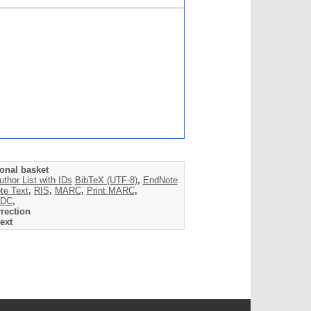
onal basket
uthor List with IDs
BibTeX (UTF-8)
,
EndNote
te Text
,
RIS
,
MARC
,
Print MARC
,
DC
,
rection
ext