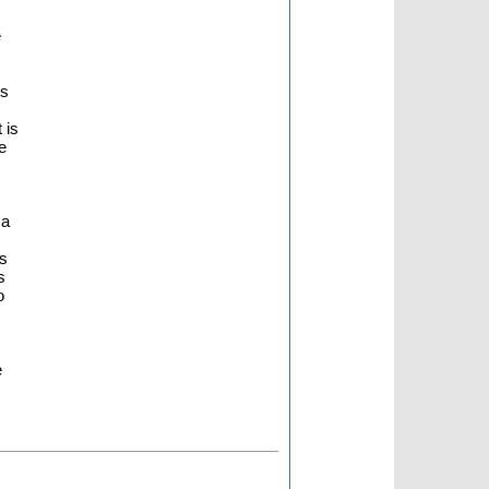
e
ms
 is
e
 a
is
s
o
e