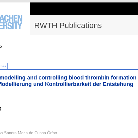
RWTH Publications
p
Files
modelling and controlling blood thrombin formation
dellierung und Kontrollierbarkeit der Entstehung
)
on Sandra Maria da Cunha Órfao