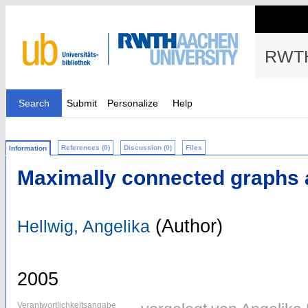
RWTH
Search
Submit
Personalize
Help
References (0)
Discussion (0)
Files
Information
Maximally connected graphs 
(Author)
Hellwig, Angelika
2005
Verantwortlichkeitsangabe