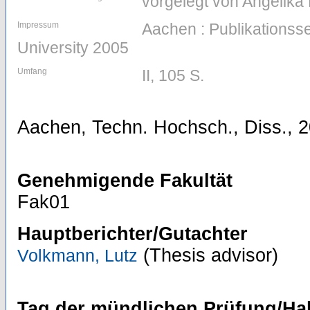
vorgelegt von Angelika 
Impressum
Aachen : Publikations
University 2005
Umfang
II, 105 S.
Aachen, Techn. Hochsch., Diss., 
Genehmigende Fakultät
Fak01
Hauptberichter/Gutachter
(Thesis advisor)
Volkmann, Lutz
Tag der mündlichen Prüfung/Hab