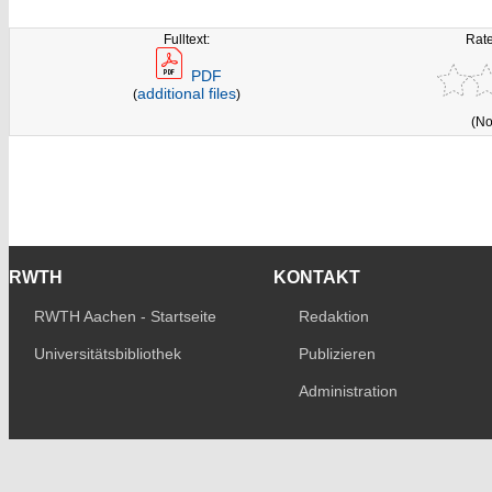
Fulltext:
Rate
PDF
additional files
(
)
(No
RWTH
KONTAKT
RWTH Aachen - Startseite
Redaktion
Universitätsbibliothek
Publizieren
Administration