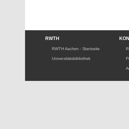
RWTH
KO
RWTH Aachen - Startseite
R
Universitätsbibliothek
P
A