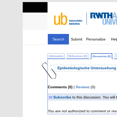
Search
Submit
Personalize
Hel
Information
References (0)
Discussion (0)
Epidemiologische Untersuchung z
Comments (0)
|
Reviews
(0)
Subscribe
to this discussion. You wil
You are not authorized to comment or rev