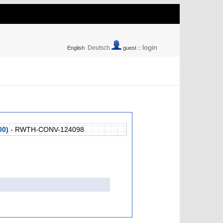
login
Deutsch
English
guest ::
00)
- RWTH-CONV-124098