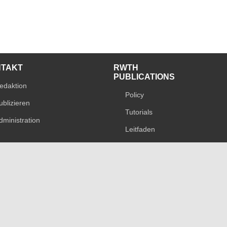
NTAKT
RWTH
PUBLICATIONS
edaktion
Policy
ublizieren
Tutorials
dministration
Leitfaden