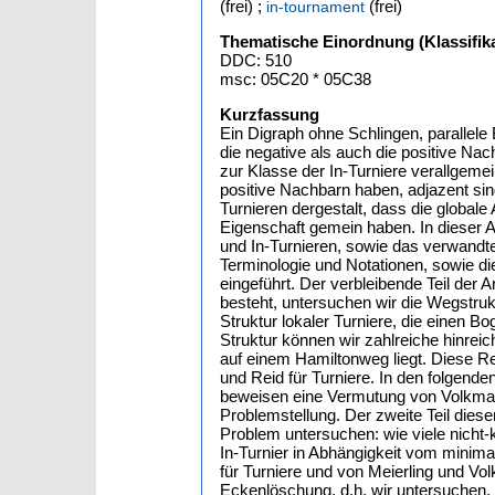
(frei) ;
(frei)
in-tournament
Thematische Einordnung (Klassifika
DDC: 510
msc: 05C20 * 05C38
Kurzfassung
Ein Digraph ohne Schlingen, parallele 
die negative als auch die positive Nac
zur Klasse der In-Turniere verallgem
positive Nachbarn haben, adjazent sin
Turnieren dergestalt, dass die global
Eigenschaft gemein haben. In dieser A
und In-Turnieren, sowie das verwandt
Terminologie und Notationen, sowie di
eingeführt. Der verbleibende Teil der Arb
besteht, untersuchen wir die Wegstruktu
Struktur lokaler Turniere, die einen Bo
Struktur können wir zahlreiche hinrei
auf einem Hamiltonweg liegt. Diese 
und Reid für Turniere. In den folgend
beweisen eine Vermutung von Volkman
Problemstellung. Der zweite Teil diese
Problem untersuchen: wie viele nicht
In-Turnier in Abhängigkeit vom minima
für Turniere und von Meierling und Vol
Eckenlöschung, d.h. wir untersuchen