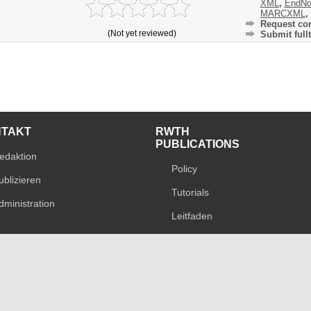
XML
,
EndNo
MARCXML
,
Request cor
(Not yet reviewed)
Submit fullt
NTAKT
RWTH
PUBLICATIONS
edaktion
Policy
ublizieren
Tutorials
dministration
Leitfaden