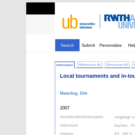
Search
Submit
Personalize
Hel
References (0)
Discussion (0)
Information
Local tournaments and in-to
Meierling, Dirk
2007
Verantwortlichkeitsangabe
vorgelegt vo
Impressum
Aachen : Pu
Umfang
XII, 160 S. 