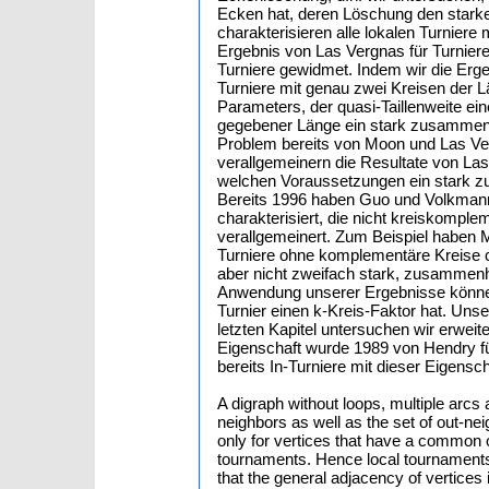
Ecken hat, deren Löschung den starke
charakterisieren alle lokalen Turnier
Ergebnis von Las Vergnas für Turniere. D
Turniere gewidmet. Indem wir die Erge
Turniere mit genau zwei Kreisen der L
Parameters, der quasi-Taillenweite eine
gegebener Länge ein stark zusammenh
Problem bereits von Moon und Las Ver
verallgemeinern die Resultate von Las
welchen Voraussetzungen ein stark z
Bereits 1996 haben Guo und Volkmann
charakterisiert, die nicht kreiskompl
verallgemeinert. Zum Beispiel haben
Turniere ohne komplementäre Kreise cha
aber nicht zweifach stark, zusammenhä
Anwendung unserer Ergebnisse können
Turnier einen k-Kreis-Faktor hat. Unse
letzten Kapitel untersuchen wir erwe
Eigenschaft wurde 1989 von Hendry f
bereits In-Turniere mit dieser Eigensc
A digraph without loops, multiple arcs a
neighbors as well as the set of out-ne
only for vertices that have a common ou
tournaments. Hence local tournaments
that the general adjacency of vertices i