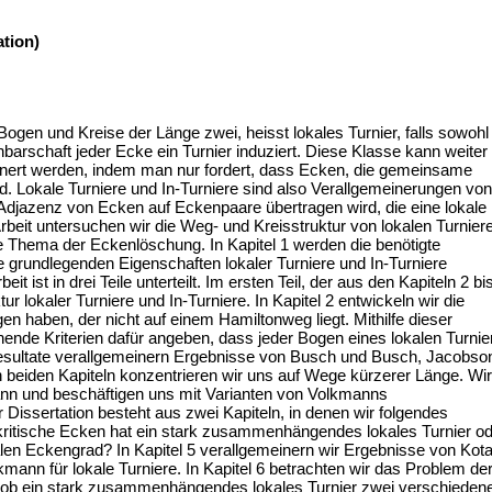
tion)
Bogen und Kreise der Länge zwei, heisst lokales Turnier, falls sowohl
hbarschaft jeder Ecke ein Turnier induziert. Diese Klasse kann weiter
einert werden, indem man nur fordert, dass Ecken, die gemeinsame
d. Lokale Turniere und In-Turniere sind also Verallgemeinerungen von
e Adjazenz von Ecken auf Eckenpaare übertragen wird, die eine lokale
rbeit untersuchen wir die Weg- und Kreisstruktur von lokalen Turnier
e Thema der Eckenlöschung. In Kapitel 1 werden die benötigte
e grundlegenden Eigenschaften lokaler Turniere und In-Turniere
eit ist in drei Teile unterteilt. Im ersten Teil, der aus den Kapiteln 2 bi
r lokaler Turniere und In-Turniere. In Kapitel 2 entwickeln wir die
gen haben, der nicht auf einem Hamiltonweg liegt. Mithilfe dieser
chende Kriterien dafür angeben, dass jeder Bogen eines lokalen Turnie
Resultate verallgemeinern Ergebnisse von Busch und Busch, Jacobso
en beiden Kapiteln konzentrieren wir uns auf Wege kürzerer Länge. Wir
n und beschäftigen uns mit Varianten von Volkmanns
r Dissertation besteht aus zwei Kapiteln, in denen wir folgendes
-kritische Ecken hat ein stark zusammenhängendes lokales Turnier o
len Eckengrad? In Kapitel 5 verallgemeinern wir Ergebnisse von Kota
kmann für lokale Turniere. In Kapitel 6 betrachten wir das Problem de
, ob ein stark zusammenhängendes lokales Turnier zwei verschieden