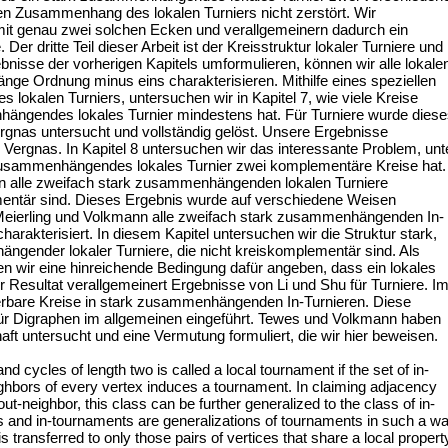
n Zusammenhang des lokalen Turniers nicht zerstört. Wir
e mit genau zwei solchen Ecken und verallgemeinern dadurch ein
er dritte Teil dieser Arbeit ist der Kreisstruktur lokaler Turniere und 
bnisse der vorherigen Kapitels umformulieren, können wir alle lokale
änge Ordnung minus eins charakterisieren. Mithilfe eines speziellen
s lokalen Turniers, untersuchen wir in Kapitel 7, wie viele Kreise
ängendes lokales Turnier mindestens hat. Für Turniere wurde dies
gnas untersucht und vollständig gelöst. Unsere Ergebnisse
 Vergnas. In Kapitel 8 untersuchen wir das interessante Problem, unt
usammenhängendes lokales Turnier zwei komplementäre Kreise hat.
 alle zweifach stark zusammenhängenden lokalen Turniere
ementär sind. Dieses Ergebnis wurde auf verschiedene Weisen
 Meierling und Volkmann alle zweifach stark zusammenhängenden In-
rakterisiert. In diesem Kapitel untersuchen wir die Struktur stark,
ngender lokaler Turniere, die nicht kreiskomplementär sind. Als
 wir eine hinreichende Bedingung dafür angeben, dass ein lokales
r Resultat verallgemeinert Ergebnisse von Li und Shu für Turniere. I
iterbare Kreise in stark zusammenhängenden In-Turnieren. Diese
ür Digraphen im allgemeinen eingeführt. Tewes und Volkmann haben
haft untersucht und eine Vermutung formuliert, die wir hier beweisen.
nd cycles of length two is called a local tournament if the set of in-
ighbors of every vertex induces a tournament. In claiming adjacency
t-neighbor, this class can be further generalized to the class of in-
 and in-tournaments are generalizations of tournaments in such a w
s transferred to only those pairs of vertices that share a local propert