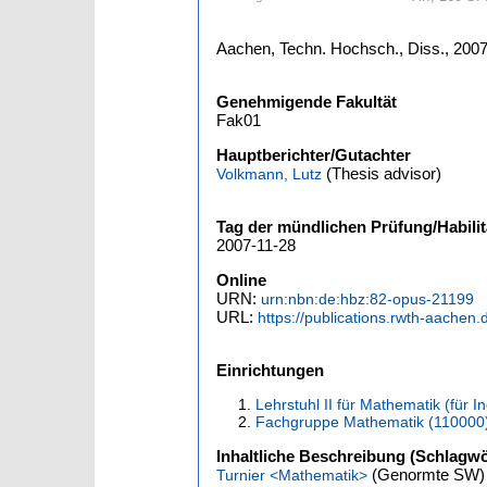
Aachen, Techn. Hochsch., Diss., 200
Genehmigende Fakultät
Fak01
Hauptberichter/Gutachter
(Thesis advisor)
Volkmann, Lutz
Tag der mündlichen Prüfung/Habilit
2007-11-28
Online
URN:
urn:nbn:de:hbz:82-opus-21199
URL:
https://publications.rwth-aachen.
Einrichtungen
Lehrstuhl II für Mathematik (für 
Fachgruppe Mathematik (110000
Inhaltliche Beschreibung (Schlagwö
(Genormte SW)
Turnier <Mathematik>