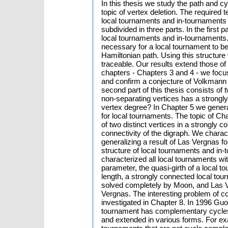
In this thesis we study the path and c
topic of vertex deletion. The required 
local tournaments and in-tournaments a
subdivided in three parts. In the first 
local tournaments and in-tournaments. 
necessary for a local tournament to be 
Hamiltonian path. Using this structure w
traceable. Our results extend those o
chapters - Chapters 3 and 4 - we focu
and confirm a conjecture of Volkmann 
second part of this thesis consists of
non-separating vertices has a strongl
vertex degree? In Chapter 5 we genera
for local tournaments. The topic of Ch
of two distinct vertices in a strongly
connectivity of the digraph. We charac
generalizing a result of Las Vergnas fo
structure of local tournaments and in-
characterized all local tournaments wi
parameter, the quasi-girth of a local 
length, a strongly connected local tou
solved completely by Moon, and Las V
Vergnas. The interesting problem of c
investigated in Chapter 8. In 1996 Gu
tournament has complementary cycles i
and extended in various forms. For ex