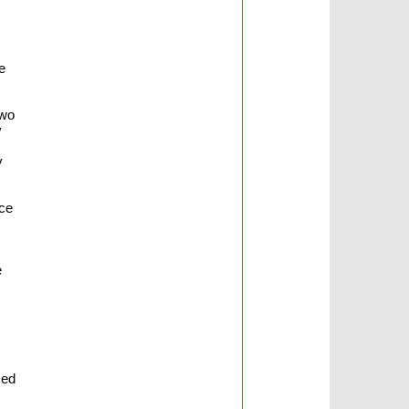
e
two
y
y
nce
e
zed