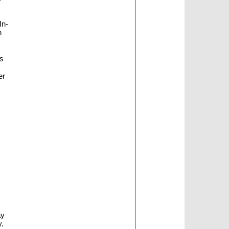
In-
n
es
er
m
ay
y.