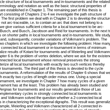
ycle structure of local tournaments and in-tournaments and the related
terminology and notation as well as the basic structural properties of
re established in Chapter 1. The remaining part of this thesis is
part consisting of Chapters 2 to 4 we investigate the path structure of
The first problem we deal with in Chapter 2 is to develop the structur
not arc-traceable, i.e. to contain an arc that does not belong to a
e give various sufficient criteria for a local tournament to be arc-
f Busch, and Busch, Jacobson and Reid for tournaments. In the next 
s on shorter paths in local tournaments and in-tournaments. We stud
and, subsequently, consider variations of Volkmann's problem. The
 two chapters in which we investigate the following problem: How man
y connected local tournament or in-tournament in terms of minimum
lize results of Kotani for tournaments and of Meierling and Volkmann
apter 6 is the problem of vertex deletion, where we ask for the existe
 connected local tournament whose removal preserves the strong
terize all local tournaments with exactly two such vertices thereby
r tournaments. The third part of this thesis is devoted to the cycle
tournaments. A reformulation of the results of Chapter 6 shows that w
th exactly two cycles of length order minus one. Using a special
tournament, we investigate in Chapter 7 how many cycles of a given
rnament has at the least. This problem has already been studied and
ergnas for tournaments and our results generalize those of Las
omplementary cycles in strongly connected local tournaments is
o and Volkmann solved the question whether a 2-connected local
n characterizing the exceptional digraphs. This result was generali
ample, Meierling and Volkmann characterized all 2-connected in-