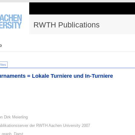
RWTH Publications
p
Files
urnaments = Lokale Turniere und In-Turniere
n Dirk Meierling
blikationsserver der RWTH Aachen University 2007
: graph. Darst.