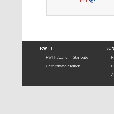
PDF
RWTH
KO
RWTH Aachen - Startseite
R
Universitätsbibliothek
P
A