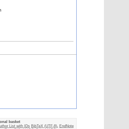
n
onal basket
uthor List with IDs
BibTeX (UTF-8)
,
EndNote