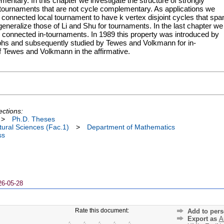
entary. In this chapter we investigate the structure of strongly
 tournaments that are not cycle complementary. As applications we
gly connected local tournament to have k vertex disjoint cycles that spa
generalize those of Li and Shu for tournaments. In the last chapter we
y connected in-tournaments. In 1989 this property was introduced by
aphs and subsequently studied by Tewes and Volkmann for in-
 Tewes and Volkmann in the affirmative.
ections:
>
Ph.D. Theses
ural Sciences (Fac.1)
>
Department of Mathematics
ss
26-05-28
Rate this document:
Add to pers
Export as
A