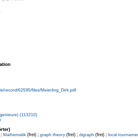
7
ation
de/record/62595/files/Meierling_Dirk.pdf
Ingenieure) (113210)
)
rter)
 ;
(frei) ;
(frei) ;
(frei) ;
Mathematik
graph theory
digraph
local tourname