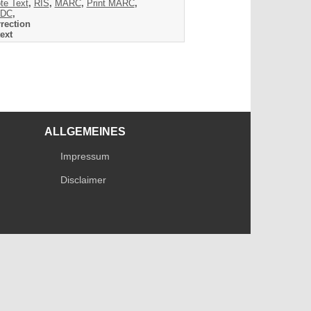
te Text
,
RIS
,
MARC
,
Print MARC
,
DC
,
rection
ext
ALLGEMEINES
Impressum
Disclaimer