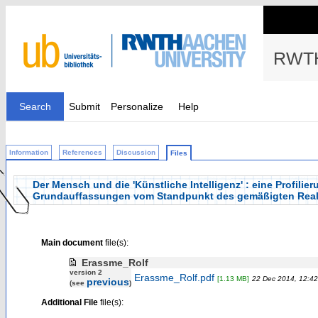
RWTH
Search
Submit
Personalize
Help
Information
References
Discussion
Files
Der Mensch und die 'Künstliche Intelligenz' : eine Profili
Grundauffassungen vom Standpunkt des gemäßigten Rea
Main document
file(s):
Erassme_Rolf
version 2
Erassme_Rolf.pdf
[1.13 MB]
22 Dec 2014, 12:42
previous
(see
)
Additional File
file(s):