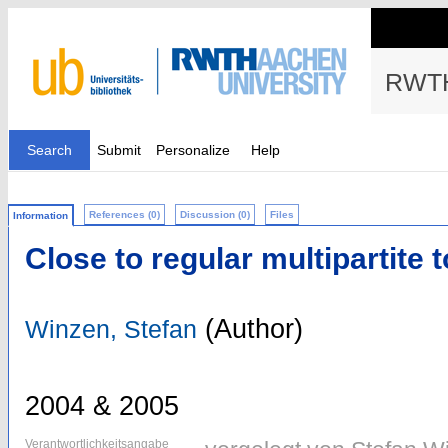
RWTH
Search
Submit
Personalize
Help
References (0)
Discussion (0)
Files
Information
Close to regular multipartite
(Author)
Winzen, Stefan
2004 & 2005
Verantwortlichkeitsangabe