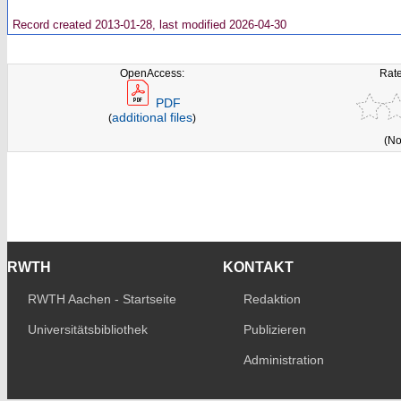
Record created 2013-01-28, last modified 2026-04-30
OpenAccess:
Rate
PDF
additional files
(
)
(No
RWTH
KONTAKT
RWTH Aachen - Startseite
Redaktion
Universitätsbibliothek
Publizieren
Administration