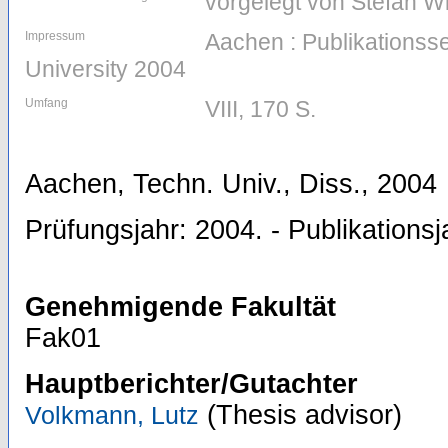
vorgelegt von Stefan W
Impressum
Aachen : Publikations
University 2004
Umfang
VIII, 170 S.
Aachen, Techn. Univ., Diss., 2004
Prüfungsjahr: 2004. - Publikationsj
Genehmigende Fakultät
Fak01
Hauptberichter/Gutachter
(Thesis advisor)
Volkmann, Lutz