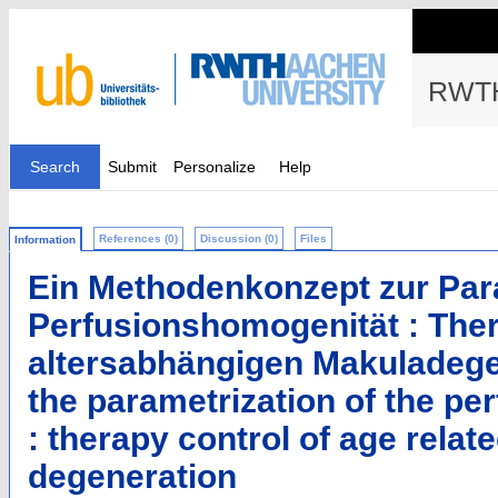
RWTH
Search
Submit
Personalize
Help
References (0)
Discussion (0)
Files
Information
Ein Methodenkonzept zur Par
Perfusionshomogenität : Ther
altersabhängigen Makuladegen
the parametrization of the p
: therapy control of age relat
degeneration