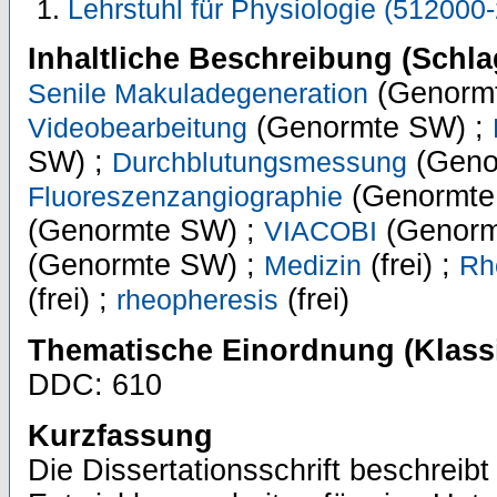
Lehrstuhl für Physiologie (512000-
Inhaltliche Beschreibung (Schla
(Genormt
Senile Makuladegeneration
(Genormte SW) ;
Videobearbeitung
SW) ;
(Geno
Durchblutungsmessung
(Genormte
Fluoreszenzangiographie
(Genormte SW) ;
(Genorm
VIACOBI
(Genormte SW) ;
(frei) ;
Medizin
Rh
(frei) ;
(frei)
rheopheresis
Thematische Einordnung (Klassi
DDC: 610
Kurzfassung
Die Dissertationsschrift beschreibt