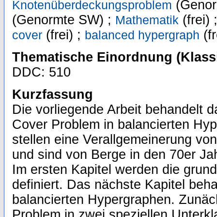
(Genor
Knotenüberdeckungsproblem
(Genormte SW) ;
(frei) 
Mathematik
(frei) ;
(fr
cover
balanced hypergraph
Thematische Einordnung (Klassi
DDC: 510
Kurzfassung
Die vorliegende Arbeit behandelt 
Cover Problem in balancierten Hy
stellen eine Verallgemeinerung von
und sind von Berge in den 70er Jah
Im ersten Kapitel werden die grun
definiert. Das nächste Kapitel beh
balancierten Hypergraphen. Zunäc
Problem in zwei speziellen Unterk