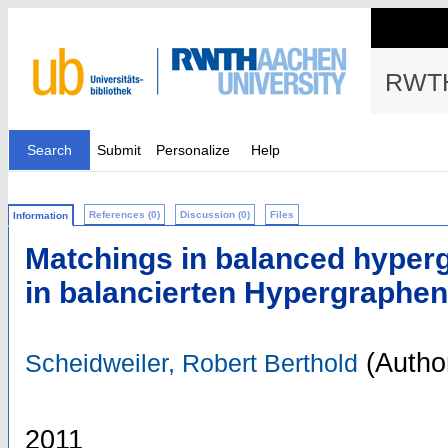
RWTH
Search
Submit
Personalize
Help
References (0)
Discussion (0)
Files
Information
Matchings in balanced hyper
in balancierten Hypergraphen
(Autho
Scheidweiler, Robert Berthold
2011