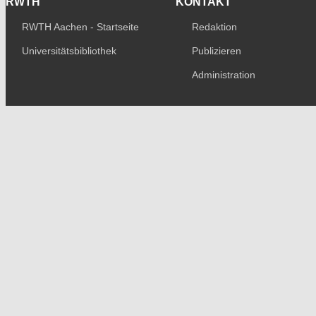
RWTH
KONTAKT
RWTH Aachen - Startseite
Redaktion
Universitätsbibliothek
Publizieren
Administration