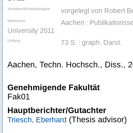
Verantwortlichkeitsangabe
vorgelegt von Robert B
Impressum
Aachen : Publikations
University 2011
Umfang
73 S. : graph. Darst.
Aachen, Techn. Hochsch., Diss., 
Genehmigende Fakultät
Fak01
Hauptberichter/Gutachter
(Thesis advisor)
Triesch, Eberhard