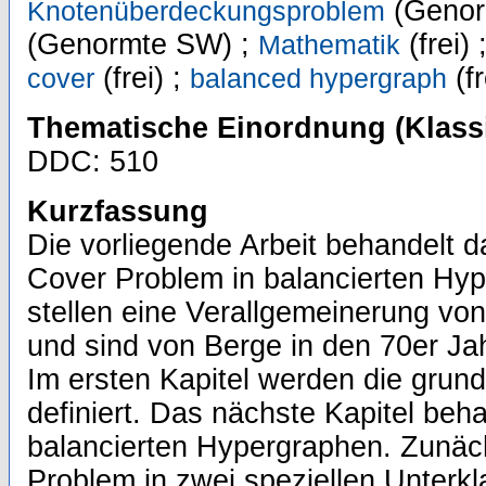
(Genor
Knotenüberdeckungsproblem
(Genormte SW) ;
(frei) 
Mathematik
(frei) ;
(fr
cover
balanced hypergraph
Thematische Einordnung (Klassi
DDC: 510
Kurzfassung
Die vorliegende Arbeit behandelt 
Cover Problem in balancierten Hy
stellen eine Verallgemeinerung von
und sind von Berge in den 70er Jah
Im ersten Kapitel werden die grun
definiert. Das nächste Kapitel beh
balancierten Hypergraphen. Zunäc
Problem in zwei speziellen Unterk