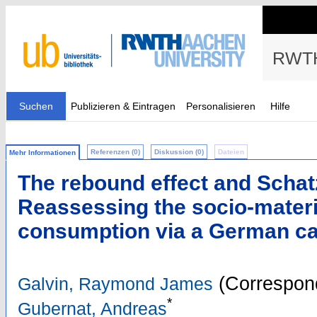
RWTH
Suchen
Publizieren & Eintragen
Personalisieren
Hilfe
Referenzen (0)
Diskussion (0)
Dateien
Mehr Informationen
The rebound effect and Schatz
Reassessing the socio-materi
consumption via a German ca
(Correspond
Galvin, Raymond James
*
Gubernat, Andreas