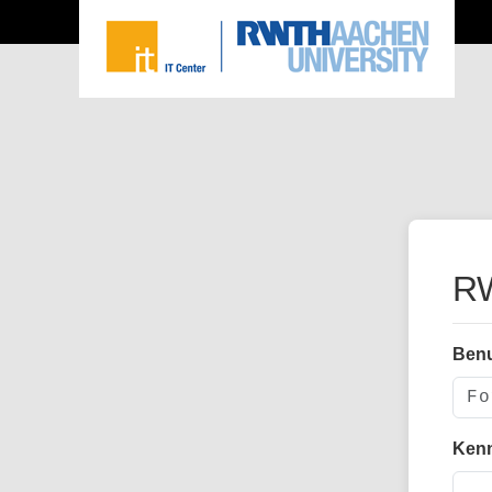
RW
Ben
Ken