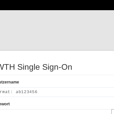
TH Single Sign-On
utzername
nwort