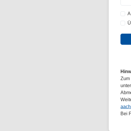
A
Ü
Hinw
Zum 
unte
Abmel
Weit
aach
Bei 