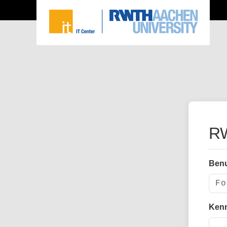
RW
Ben
Ken