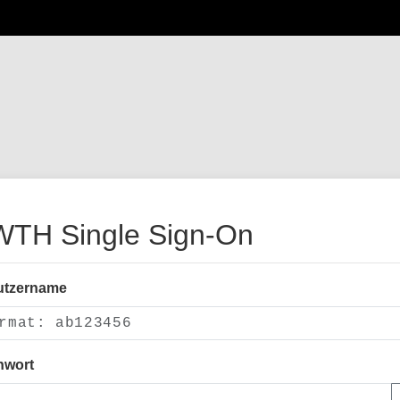
TH Single Sign-On
utzername
nwort