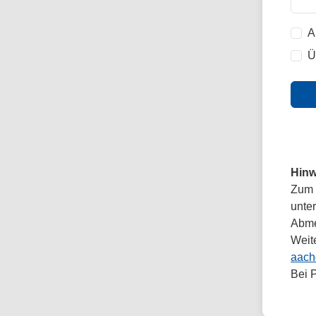
A
Ü
Hinw
Zum 
unte
Abmel
Weit
aach
Bei 