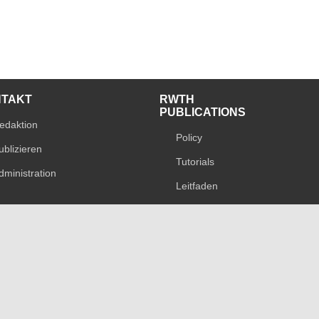
NTAKT
RWTH
PUBLICATIONS
edaktion
Policy
ublizieren
Tutorials
dministration
Leitfaden