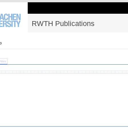
RWTH Publications
p
Files