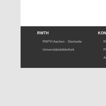
RWTH
KO
RWTH Aachen - Startseite
R
Universitätsbibliothek
P
A