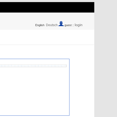
login
Deutsch
English
guest ::