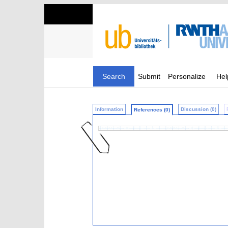
Search
Submit
Personalize
Hel
Information
Discussion (0)
References (0)