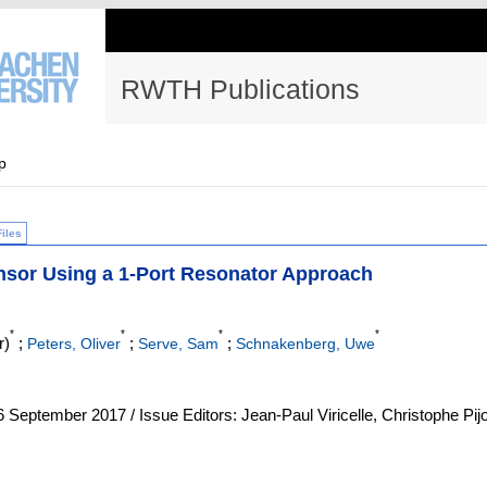
RWTH Publications
p
Files
sor Using a 1-Port Resonator Approach
*
*
*
*
r)
;
;
;
Peters, Oliver
Serve, Sam
Schnakenberg, Uwe
 September 2017 / Issue Editors: Jean-Paul Viricelle, Christophe Pijo