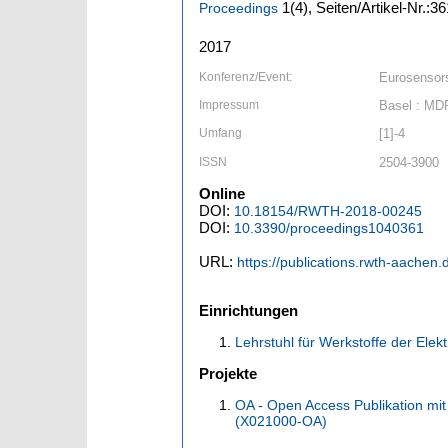
1
(4)
,
Seiten/Artikel-Nr.:36
Proceedings
2017
Konferenz/Event:
Eurosensors
Impressum
Basel : MD
Umfang
[1]-4
ISSN
2504-3900
Online
DOI:
10.18154/RWTH-2018-00245
DOI:
10.3390/proceedings1040361
URL:
https://publications.rwth-aachen
Einrichtungen
Lehrstuhl für Werkstoffe der Elekt
Projekte
OA - Open Access Publikation mit
(X021000-OA)