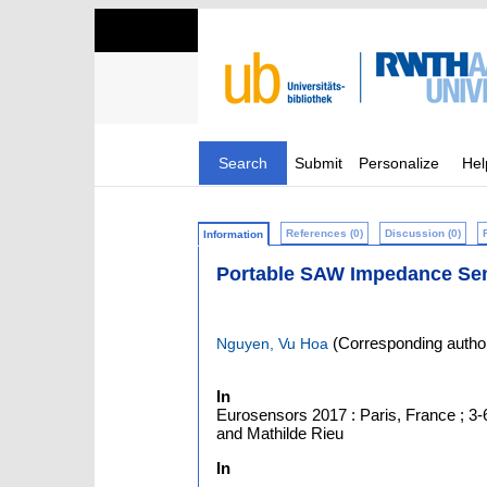
Search
Submit
Personalize
Hel
References (0)
Discussion (0)
Information
Portable SAW Impedance Sen
(Corresponding autho
Nguyen, Vu Hoa
In
Eurosensors 2017 : Paris, France ; 3-6
and Mathilde Rieu
In