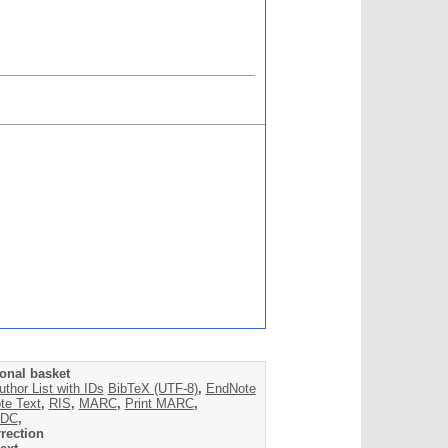
onal basket
uthor List with IDs
BibTeX (UTF-8)
,
EndNote
te Text
,
RIS
,
MARC
,
Print MARC
,
DC
,
rection