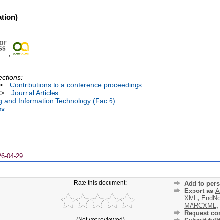
tion)
;
ections:
>
Contributions to a conference proceedings
>
Journal Articles
ng and Information Technology (Fac.6)
ss
26-04-29
Rate this document:
Add to pers
Export as
A
XML
,
EndNo
MARCXML
,
Request cor
(Not yet reviewed)