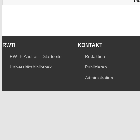
(No
RWTH
KONTAKT
RWTH Aachen - Startseite
Redaktion
Universitätsbibliothek
Publizieren
Administration