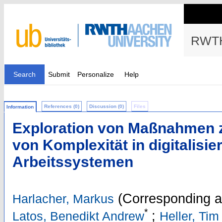
RWTH
Search
Submit
Personalize
Help
References (0)
Discussion (0)
Files
Information
Exploration von Maßnahmen 
von Komplexität in digitalisie
Arbeitssystemen
(Corresponding a
Harlacher, Markus
*
;
Latos, Benedikt Andrew
Heller, Tim