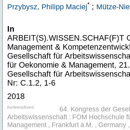
*
;
Przybysz, Philipp Maciej
Mütze-Ni
In
ARBEIT(S).WISSEN.SCHAF(F)T Gr
Management & Kompetenzentwicklu
Gesellschaft für Arbeitswissensch
für Oekonomie & Management, 21.-
Gesellschaft für Arbeitswissenschaf
Nr: C.1.2, 1-6
2018
Konferenz/Event:
64. Kongress der Gesell
Arbeitswissenschaft : FOM Hochschule 
Management , Frankfurt a.M. , Germany ,