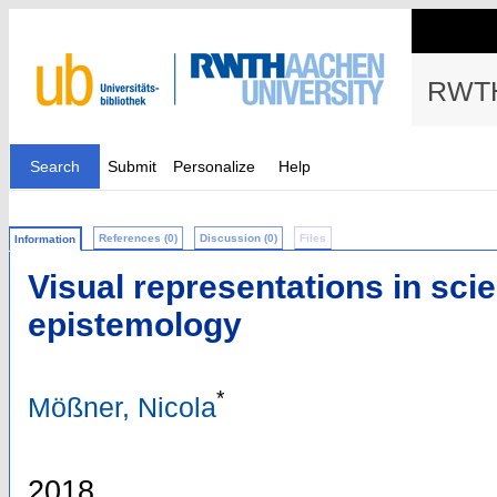
RWTH
Search
Submit
Personalize
Help
References (0)
Discussion (0)
Files
Information
Visual representations in sci
epistemology
*
Mößner, Nicola
2018