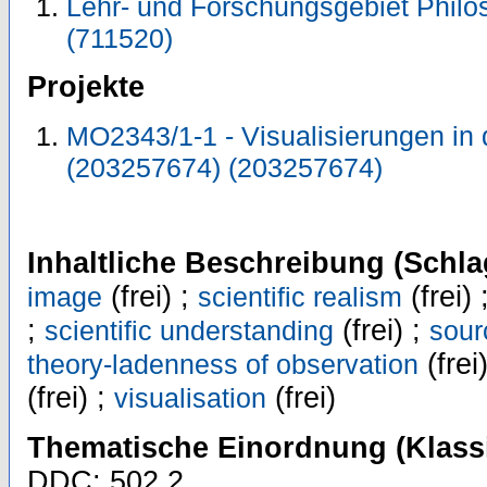
Lehr- und Forschungsgebiet Philos
(711520)
Projekte
MO2343/1-1 - Visualisierungen in
(203257674) (203257674)
Inhaltliche Beschreibung (Schla
(frei) ;
(frei) 
image
scientific realism
;
(frei) ;
scientific understanding
sour
(frei
theory-ladenness of observation
(frei) ;
(frei)
visualisation
Thematische Einordnung (Klassi
DDC: 502.2