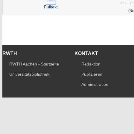
Fulltext
(No
RWTH
KONTAKT
RWTH Aachen - Startseite
Redaktion
Universitätsbibliothek
Publizieren
Administration