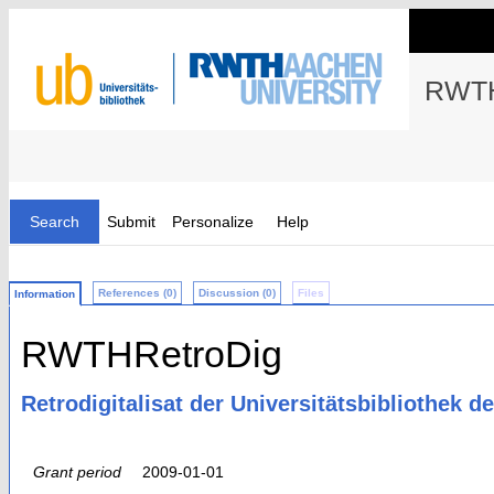
RWTH
Search
Submit
Personalize
Help
References (0)
Discussion (0)
Files
Information
RWTHRetroDig
Retrodigitalisat der Universitätsbibliothek 
Grant period
2009-01-01