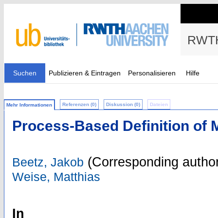
RWTH
Suchen
Publizieren & Eintragen
Personalisieren
Hilfe
Referenzen (0)
Diskussion (0)
Dateien
Mehr Informationen
Process-Based Definition of 
(Corresponding author
Beetz, Jakob
Weise, Matthias
In