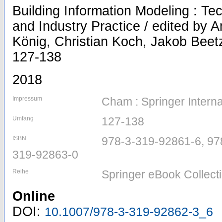
Building Information Modeling : T
and Industry Practice / edited by
König, Christian Koch, Jakob Beetz
127-138
2018
Impressum
Cham : Springer Interna
Umfang
127-138
ISBN
978-3-319-92861-6, 97
319-92863-0
Reihe
Springer eBook Collect
Online
DOI:
10.1007/978-3-319-92862-3_6