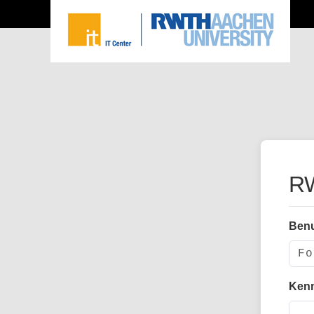
RW
Ben
Ken