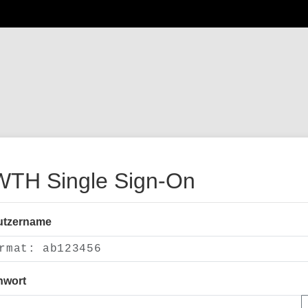
TH Single Sign-On
utzername
nwort