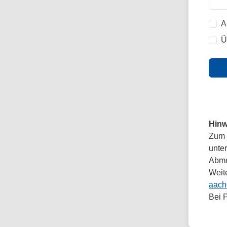
A
Ü
Hinw
Zum 
unte
Abmel
Weit
aach
Bei 