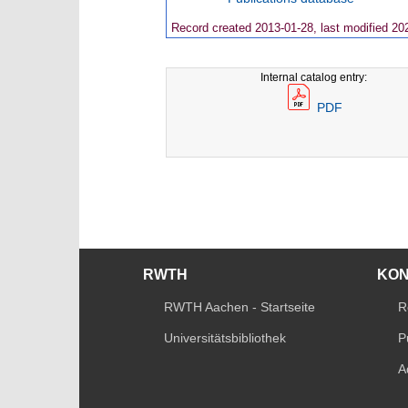
Record created 2013-01-28, last modified 20
Internal catalog entry:
PDF
RWTH
KO
RWTH Aachen - Startseite
R
Universitätsbibliothek
P
A