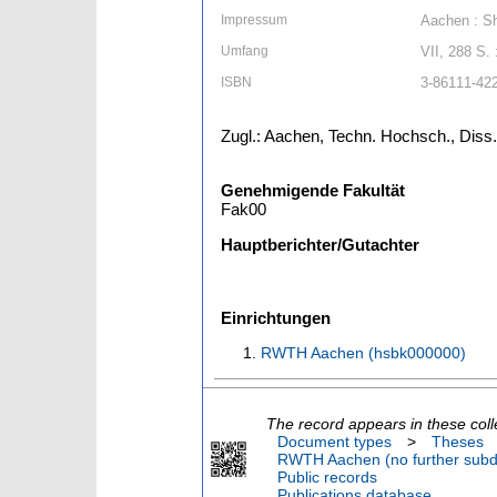
Impressum
Aachen : S
Umfang
VII, 288 S. 
ISBN
3-86111-42
Zugl.: Aachen, Techn. Hochsch., Diss.
Genehmigende Fakultät
Fak00
Hauptberichter/Gutachter
Einrichtungen
RWTH Aachen (hsbk000000)
The record appears in these coll
Document types
>
Theses
RWTH Aachen (no further subdi
Public records
Publications database