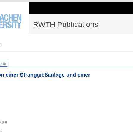
RWTH Publications
p
Files
on einer Stranggießanlage und einer
thar
r.