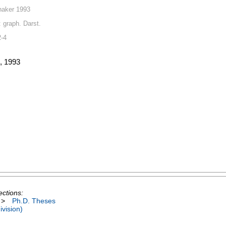
haker 1993
: graph. Darst.
2-4
, 1993
ections:
>
Ph.D. Theses
vision)