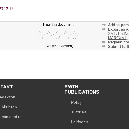
20-12-12
Rate this document:
Add to pers
Export as
A
XML
,
EndNo
MARCXML
,
Request cor
(Not yet reviewed)
Submit fullt
NTAKT
RWTH
PUBLICATIONS
edaktion
Policy
ublizieren
Tutorials
dministration
Leitfaden