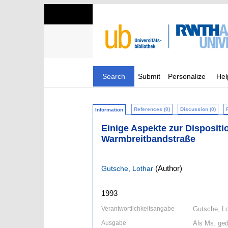
Search
Submit
Personalize
Hel
References (0)
Discussion (0)
Information
Einige Aspekte zur Dispositi
Warmbreitbandstraße
(Author)
Gutsche, Lothar
1993
Verantwortlichkeitsangabe
Gutsche, Lo
Ausgabe
Als Ms. ged