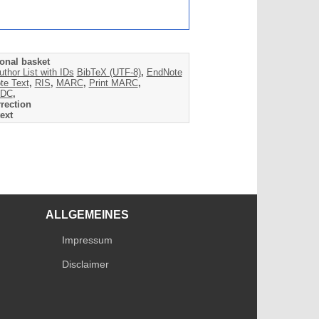
onal basket
uthor List with IDs
BibTeX (UTF-8)
,
EndNote
te Text
,
RIS
,
MARC
,
Print MARC
,
DC
,
rection
ext
ALLGEMEINES
Impressum
Disclaimer