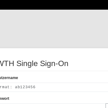
TH Single Sign-On
utzername
nwort