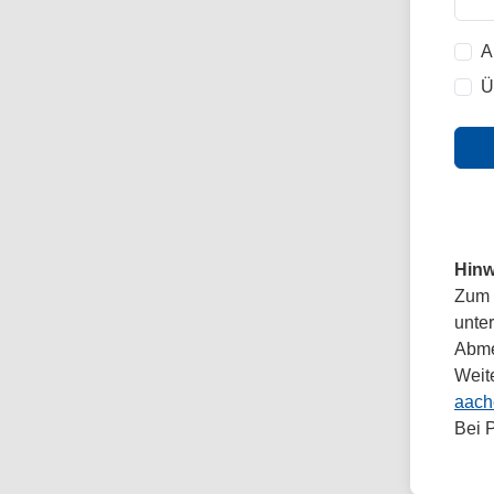
A
Ü
Hinw
Zum 
unte
Abmel
Weit
aach
Bei 