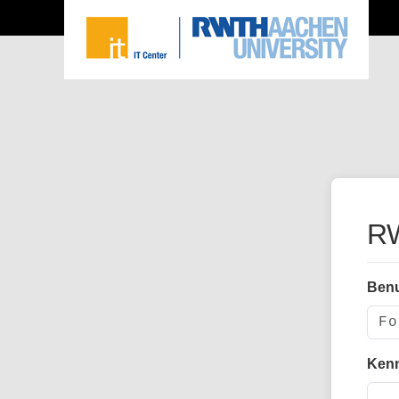
RW
Ben
Ken