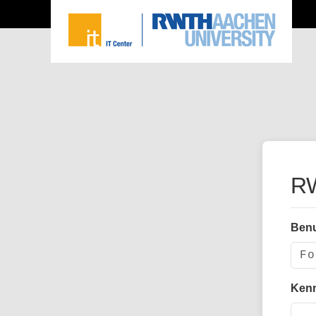
RW
Ben
Ken