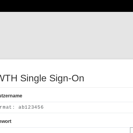
TH Single Sign-On
utzername
nwort