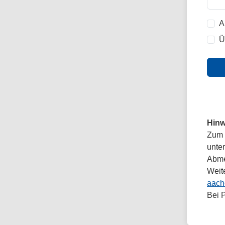
A
Ü
Hinw
Zum 
unte
Abmel
Weit
aach
Bei 