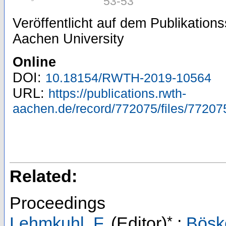
53-53
Veröffentlicht auf dem Publikatio
Aachen University
Online
DOI:
10.18154/RWTH-2019-10564
URL:
https://publications.rwth-
aachen.de/record/772075/files/77207
Related:
Proceedings
*
Lehmkuhl, F.
(Editor)
;
Böske