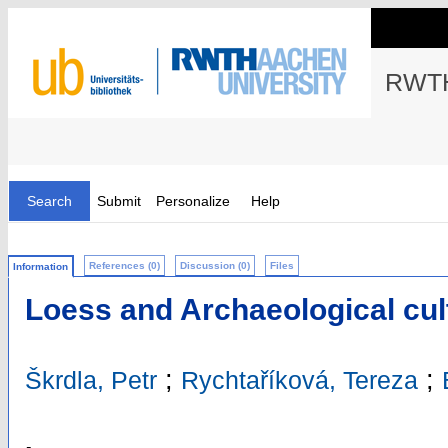
RWTH
Search
Submit
Personalize
Help
References (0)
Discussion (0)
Files
Information
Loess and Archaeological cul
;
;
Škrdla, Petr
Rychtaříková, Tereza