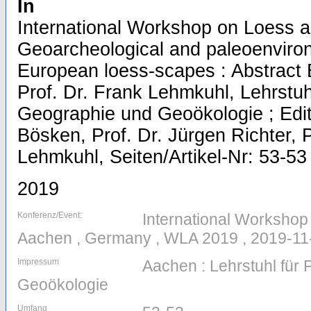
In
International Workshop on Loess a
Geoarcheological and paleoenviron
European loess-scapes : Abstract
Prof. Dr. Frank Lehmkuhl, Lehrstuh
Geographie und Geoökologie ; Edit
Bösken, Prof. Dr. Jürgen Richter, P
Lehmkuhl, Seiten/Artikel-Nr: 53-53
2019
Konferenz/Event:
International Workshop
Aachen , Germany , WLA 2019 , 2019-11
Impressum
Aachen : Lehrstuhl für
Geoökologie
Umfang