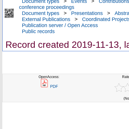
Document types
>
Events
>
Contributions
conference proceedings
Document types
>
Presentations
>
Abstra
External Publications
>
Coordinated Project
Publication server / Open Access
Public records
Record created 2019-11-13, l
OpenAccess:
Rate
PDF
(No