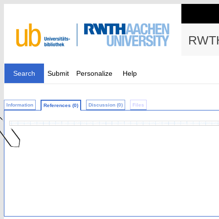
RWTH
Search
Submit
Personalize
Help
Information
Discussion (0)
Files
References (0)