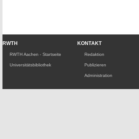
RWTH
KONTAKT
RWTH Aachen - Startseite
Redaktion
Universitätsbibliothek
Publizieren
Administration