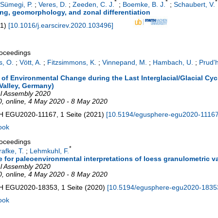
*
*
*
Sümegi, P.
;
Veres, D.
;
Zeeden, C. J.
;
Boemke, B. J.
;
Schaubert, V.
g, geomorphology, and zonal differentiation
1
)
[
10.1016/j.earscirev.2020.103496
]
roceedings
s, O.
;
Vött, A.
;
Fitzsimmons, K.
;
Vinnepand, M.
;
Hambach, U.
;
Prud'
 of Environmental Change during the Last Interglacial/Glacial C
Valley, Germany)
al Assembly 2020
0
,
online
, 4 May 2020 - 8 May 2020
bH
EGU2020-11167, 1 Seite
(
2021
)
[
10.5194/egusphere-egu2020-1116
ook
roceedings
*
afke, T.
;
Lehmkuhl, F.
for paleoenvironmental interpretations of loess granulometric va
al Assembly 2020
0
,
online
, 4 May 2020 - 8 May 2020
bH
EGU2020-18353, 1 Seite
(
2020
)
[
10.5194/egusphere-egu2020-1835
ook