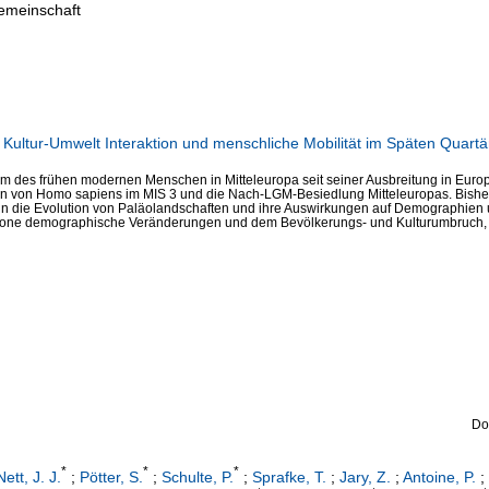
emeinschaft
ultur-Umwelt Interaktion und menschliche Mobilität im Späten Quart
um des frühen modernen Menschen in Mitteleuropa seit seiner Ausbreitung in Euro
n von Homo sapiens im MIS 3 und die Nach-LGM-Besiedlung Mitteleuropas. Bisheri
 nun die Evolution von Paläolandschaften und ihre Auswirkungen auf Demographien
chrone demographische Veränderungen und dem Bevölkerungs- und Kulturumbruch
Do
*
*
*
Nett, J. J.
;
Pötter, S.
;
Schulte, P.
;
Sprafke, T.
;
Jary, Z.
;
Antoine, P.
;