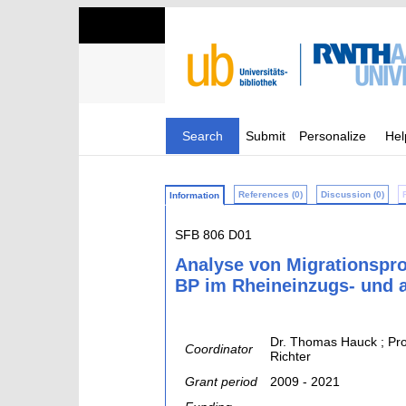
Search
Submit
Personalize
Hel
References (0)
Discussion (0)
Information
SFB 806 D01
Analyse von Migrationspr
BP im Rheineinzugs- und 
Dr. Thomas Hauck ; Prof
Coordinator
Richter
Grant period
2009 - 2021