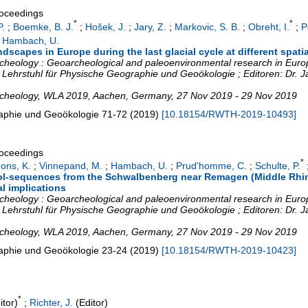
roceedings
*
*
P.
;
Boemke, B. J.
;
Hošek, J.
;
Jary, Z.
;
Markovic, S. B.
;
Obreht, I.
;
P
;
Hambach, U.
scapes in Europe during the last glacial cycle at different spati
cheology : Geoarcheological and paleoenvironmental research in Europ
Lehrstuhl für Physische Geographie und Geoökologie ; Editoren: Dr. Ja
rcheology
,
WLA 2019
,
Aachen
,
Germany
, 27 Nov 2019 - 29 Nov 2019
raphie und Geoökologie
71-72
(
2019
)
[
10.18154/RWTH-2019-10493
]
roceedings
*
ons, K.
;
Vinnepand, M.
;
Hambach, U.
;
Prud'homme, C.
;
Schulte, P.
sol-sequences from the Schwalbenberg near Remagen (Middle Rhin
l implications
cheology : Geoarcheological and paleoenvironmental research in Europ
Lehrstuhl für Physische Geographie und Geoökologie ; Editoren: Dr. Ja
rcheology
,
WLA 2019
,
Aachen
,
Germany
, 27 Nov 2019 - 29 Nov 2019
raphie und Geoökologie
23-24
(
2019
)
[
10.18154/RWTH-2019-10423
]
*
itor)
;
Richter, J.
(Editor)