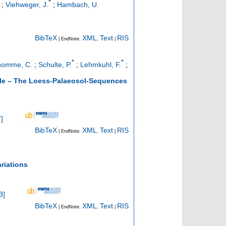
*
;
Viehweger, J.
;
Hambach, U.
BibTeX
XML
Text
RIS
| EndNote:
,
|
*
*
homme, C.
;
Schulte, P.
;
Lehmkuhl, F.
;
ycle – The Loess-Palaeosol-Sequences
7
]
BibTeX
XML
Text
RIS
| EndNote:
,
|
riations
3
]
BibTeX
XML
Text
RIS
| EndNote:
,
|