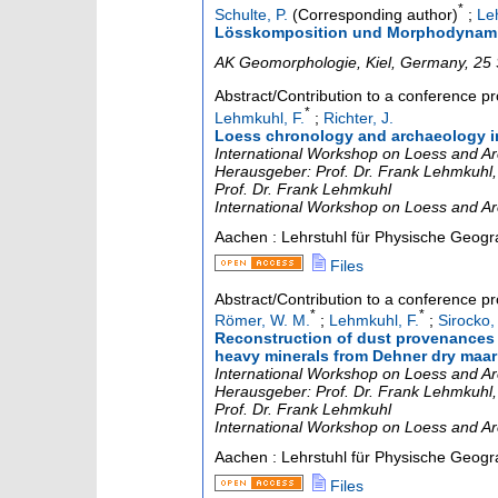
*
Schulte, P.
(Corresponding author)
;
Le
Lösskomposition und Morphodynamik 
AK Geomorphologie
,
Kiel
,
Germany
, 25
Abstract/Contribution to a conference p
*
Lehmkuhl, F.
;
Richter, J.
Loess chronology and archaeology in
International Workshop on Loess and Ar
Herausgeber: Prof. Dr. Frank Lehmkuhl, 
Prof. Dr. Frank Lehmkuhl
International Workshop on Loess and A
Aachen : Lehrstuhl für Physische Geog
Files
Abstract/Contribution to a conference p
*
*
Römer, W. M.
;
Lehmkuhl, F.
;
Sirocko, 
Reconstruction of dust provenances 
heavy minerals from Dehner dry maar
International Workshop on Loess and Ar
Herausgeber: Prof. Dr. Frank Lehmkuhl, 
Prof. Dr. Frank Lehmkuhl
International Workshop on Loess and A
Aachen : Lehrstuhl für Physische Geog
Files