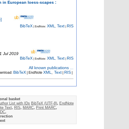
h in European loess-scapes :
6
]
BibTeX
XML
Text
RIS
| EndNote:
,
|
31 Jul 2019
BibTeX
XML
Text
RIS
| EndNote:
,
|
All known publications ...
BibTeX
XML
Text
RIS
wnload:
| EndNote
,
|
|
onal basket
uthor List with IDs
BibTeX (UTF-8)
,
EndNote
te Text
,
RIS
,
MARC
,
Print MARC
,
DC
,
rection
ext