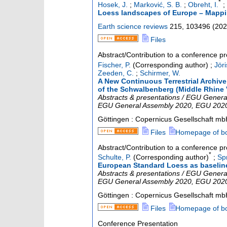
*
Hosek, J.
;
Marković, S. B.
;
Obreht, I.
;
Loess landscapes of Europe – Mappin
Earth science reviews
215
,
103496
(
202
Files
Abstract/Contribution to a conference p
Fischer, P.
(Corresponding author)
;
Jöri
Zeeden, C.
;
Schirmer, W.
A New Continuous Terrestrial Archive
of the Schwalbenberg (Middle Rhine 
Abstracts & presentations / EGU Gener
EGU General Assembly 2020
,
EGU 202
Göttingen : Copernicus Gesellschaft m
Files
Homepage of b
Abstract/Contribution to a conference p
*
Schulte, P.
(Corresponding author)
;
Spr
European Standard Loess as baseline 
Abstracts & presentations / EGU Gener
EGU General Assembly 2020
,
EGU 202
Göttingen : Copernicus Gesellschaft m
Files
Homepage of b
Conference Presentation