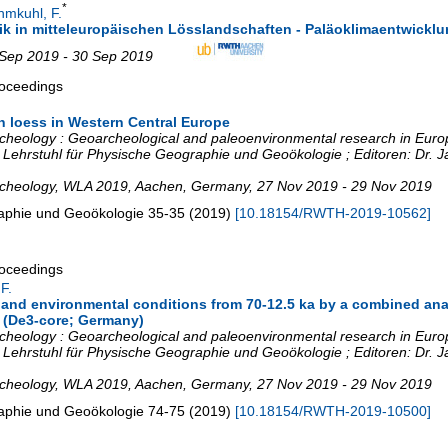
*
hmkuhl, F.
in mitteleuropäischen Lösslandschaften - Paläoklimaentwicklu
 Sep 2019 - 30 Sep 2019
roceedings
 loess in Western Central Europe
cheology : Geoarcheological and paleoenvironmental research in Europ
Lehrstuhl für Physische Geographie und Geoökologie ; Editoren: Dr. Ja
rcheology
,
WLA 2019
,
Aachen
,
Germany
, 27 Nov 2019 - 29 Nov 2019
raphie und Geoökologie
35-35
(
2019
)
[
10.18154/RWTH-2019-10562
]
roceedings
F.
and environmental conditions from 70-12.5 ka by a combined ana
 (De3-core; Germany)
cheology : Geoarcheological and paleoenvironmental research in Europ
Lehrstuhl für Physische Geographie und Geoökologie ; Editoren: Dr. Ja
rcheology
,
WLA 2019
,
Aachen
,
Germany
, 27 Nov 2019 - 29 Nov 2019
raphie und Geoökologie
74-75
(
2019
)
[
10.18154/RWTH-2019-10500
]