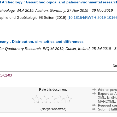
 Archeology : Geoarcheological and paleoenvironmental researc
rcheology
,
WLA 2019
,
Aachen
,
Germany
, 27 Nov 2019 - 29 Nov 2019
raphie und Geoökologie
98 Seiten
(
2019
)
[
10.18154/RWTH-2019-1016
ny : Distribution, similarities and differences
 for Quaternary Research
,
INQUA 2019
,
Dublin
,
Ireland
, 25 Jul 2019 - 
Do
23-02-03
Rate this document:
Add to pers
Export as
A
XML
,
EndNo
MARCXML
,
Request cor
(Not yet reviewed)
Submit fullt