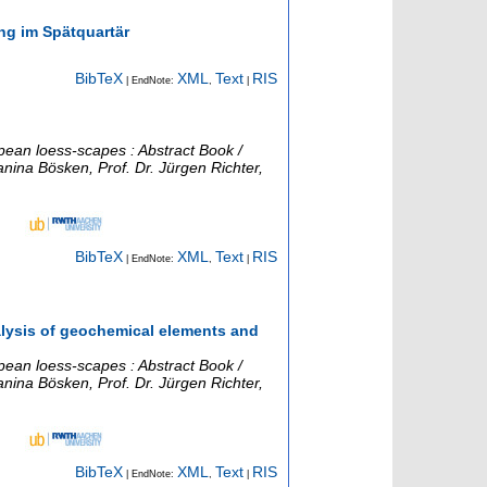
ng im Spätquartär
BibTeX
XML
Text
RIS
| EndNote:
,
|
ean loess-scapes : Abstract Book /
nina Bösken, Prof. Dr. Jürgen Richter,
BibTeX
XML
Text
RIS
| EndNote:
,
|
lysis of geochemical elements and
ean loess-scapes : Abstract Book /
nina Bösken, Prof. Dr. Jürgen Richter,
BibTeX
XML
Text
RIS
| EndNote:
,
|