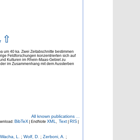
⇧
är
pa um 40 ka. Zwei Zeitabschnitte bestimmen
ge Feldforschungen konzentrierten sich auf
 und Kulturen im Rhein-Maas-Gebiet zu
, der im Zusammenhang mit dem Aussterben
All known publications ...
BibTeX
XML
Text
RIS
wnload:
| EndNote
,
|
|
Wacha, L.
;
Wolf, D.
;
Zerboni, A.
;