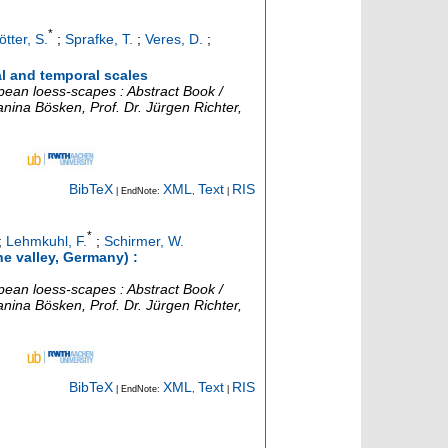
*
ötter, S.
;
Sprafke, T.
;
Veres, D.
;
al and temporal scales
ean loess-scapes : Abstract Book /
nina Bösken, Prof. Dr. Jürgen Richter,
BibTeX
XML
Text
RIS
| EndNote:
,
|
*
;
Lehmkuhl, F.
;
Schirmer, W.
e valley, Germany) :
ean loess-scapes : Abstract Book /
nina Bösken, Prof. Dr. Jürgen Richter,
BibTeX
XML
Text
RIS
| EndNote:
,
|