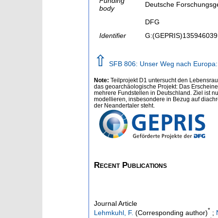
Funding
Deutsche Forschungsg
body
DFG
Identifier
G:(GEPRIS)135946039
⇧
SFB 806: Unser Weg nach Europa: K
Note:
Teilprojekt D1 untersucht den Lebensra
das geoarchäologische Projekt: Das Erscheine
mehrere Fundstellen in Deutschland. Ziel ist
modellieren, insbesondere in Bezug auf dia
der Neandertaler steht.
Recent Publications
Journal Article
*
Lehmkuhl, F.
(Corresponding author)
;