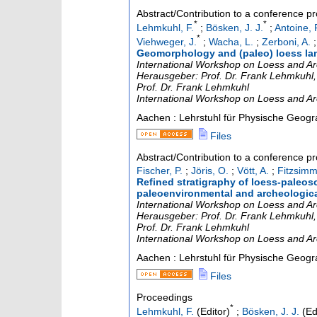
Abstract/Contribution to a conference p
*
*
Lehmkuhl, F.
;
Bösken, J. J.
;
Antoine, 
*
Viehweger, J.
;
Wacha, L.
;
Zerboni, A.
Geomorphology and (paleo) loess land
International Workshop on Loess and Ar
Herausgeber: Prof. Dr. Frank Lehmkuhl, 
Prof. Dr. Frank Lehmkuhl
International Workshop on Loess and A
Aachen : Lehrstuhl für Physische Geog
Files
Abstract/Contribution to a conference p
Fischer, P.
;
Jöris, O.
;
Vött, A.
;
Fitzsimm
Refined stratigraphy of loess-paleo
paleoenvironmental and archeologica
International Workshop on Loess and Ar
Herausgeber: Prof. Dr. Frank Lehmkuhl, 
Prof. Dr. Frank Lehmkuhl
International Workshop on Loess and A
Aachen : Lehrstuhl für Physische Geog
Files
Proceedings
*
Lehmkuhl, F.
(Editor)
;
Bösken, J. J.
(Ed