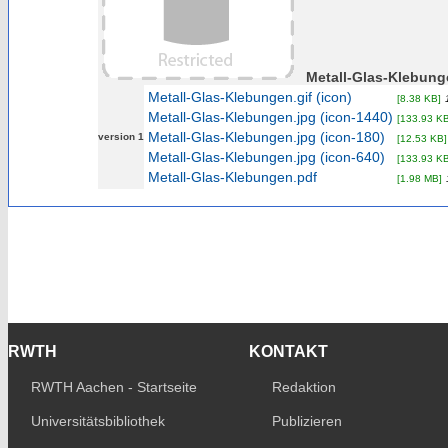
Metall-Glas-Klebung
Metall-Glas-Klebungen.gif (icon)
[8.38 KB]
Metall-Glas-Klebungen.jpg (icon-1440)
[133.93 KB
Metall-Glas-Klebungen.jpg (icon-180)
version 1
[12.53 KB]
Metall-Glas-Klebungen.jpg (icon-640)
[133.93 KB
Metall-Glas-Klebungen.pdf
[1.98 MB]
RWTH
KONTAKT
RWTH Aachen - Startseite
Redaktion
Universitätsbibliothek
Publizieren