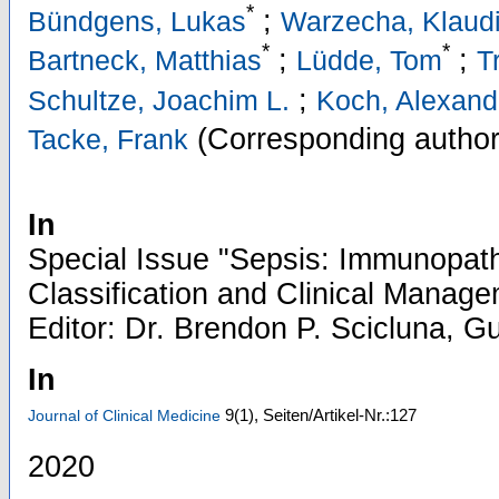
*
;
Bündgens, Lukas
Warzecha, Klaud
*
*
;
;
Bartneck, Matthias
Lüdde, Tom
T
;
Schultze, Joachim L.
Koch, Alexand
(Corresponding author
Tacke, Frank
In
Special Issue "Sepsis: Immunopath
Classification and Clinical Manage
Editor: Dr. Brendon P. Scicluna, Gu
In
9
(1)
,
Seiten/Artikel-Nr.:127
Journal of Clinical Medicine
2020