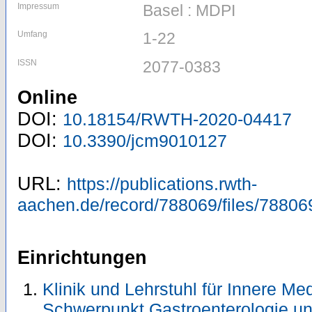
Impressum
Basel : MDPI
Umfang
1-22
ISSN
2077-0383
Online
DOI:
10.18154/RWTH-2020-04417
DOI:
10.3390/jcm9010127
URL:
https://publications.rwth-
aachen.de/record/788069/files/78806
Einrichtungen
Klinik und Lehrstuhl für Innere Me
Schwerpunkt Gastroenterologie u