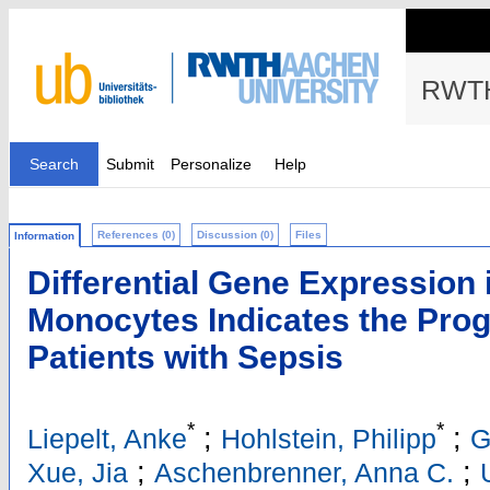
RWTH
Search
Submit
Personalize
Help
References (0)
Discussion (0)
Files
Information
Differential Gene Expression 
Monocytes Indicates the Progno
Patients with Sepsis
*
*
;
;
Liepelt, Anke
Hohlstein, Philipp
G
;
;
Xue, Jia
Aschenbrenner, Anna C.