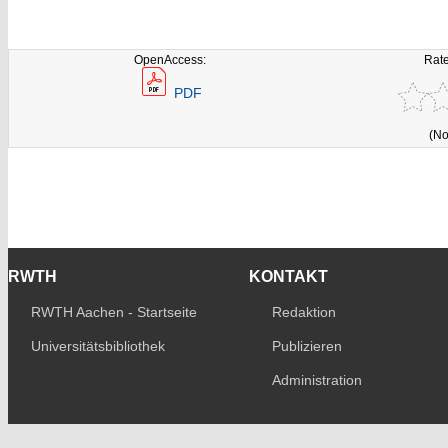
OpenAccess:
Rate
PDF
(No
RWTH
KONTAKT
RWTH Aachen - Startseite
Redaktion
Universitätsbibliothek
Publizieren
Administration