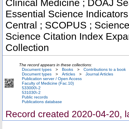
Clinical Medicine ; DOAJ Se
Essential Science Indicators
Central ; SCOPUS ; Science
Science Citation Index Exp
Collection
The record appears in these collections:
Document types
>
Books
>
Contributions to a book
Document types
>
Articles
>
Journal Articles
Publication server / Open Access
Faculty of Medicine (Fac.10)
533000\-2
531030\-2
Public records
Publications database
Record created 2020-04-20, l