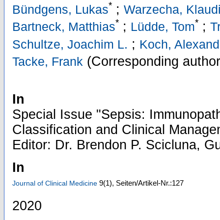
*
;
Bündgens, Lukas
Warzecha, Klaud
*
*
;
;
Bartneck, Matthias
Lüdde, Tom
T
;
Schultze, Joachim L.
Koch, Alexand
(Corresponding author
Tacke, Frank
In
Special Issue "Sepsis: Immunopath
Classification and Clinical Manage
Editor: Dr. Brendon P. Scicluna, Gu
In
9
(1)
,
Seiten/Artikel-Nr.:127
Journal of Clinical Medicine
2020