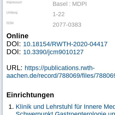
Impressum
Basel : MDPI
Umfang
1-22
ISSN
2077-0383
Online
DOI:
10.18154/RWTH-2020-04417
DOI:
10.3390/jcm9010127
URL:
https://publications.rwth-
aachen.de/record/788069/files/78806
Einrichtungen
Klinik und Lehrstuhl für Innere Me
Schwerpunkt Gastroenterologie u