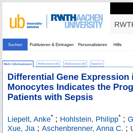
RWTH
Suchen
Publizieren & Eintragen
Personalisieren
Hilfe
Referenzen (0)
Diskussion (0)
Dateien
Mehr Informationen
Differential Gene Expression 
Monocytes Indicates the Progno
Patients with Sepsis
*
*
;
;
Liepelt, Anke
Hohlstein, Philipp
G
;
;
Xue, Jia
Aschenbrenner, Anna C.