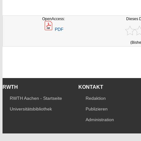
OpenAccess:
Dieses 
PDF
(Bishe
RWTH
KONTAKT
RWTH Aachen - Startseite
Redaktion
Universitätsbibliothek
Publizieren
Administration