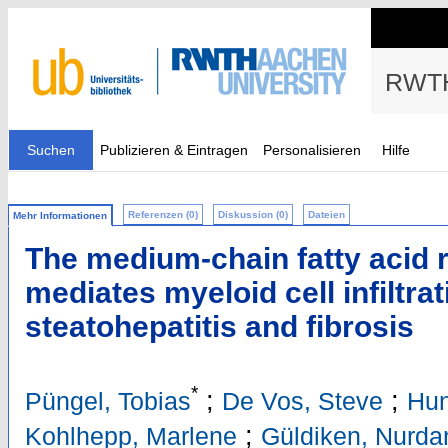
RWTH
Suchen
Publizieren & Eintragen
Personalisieren
Hilfe
Referenzen (0)
Diskussion (0)
Dateien
Mehr Informationen
The medium-chain fatty acid 
mediates myeloid cell infiltra
steatohepatitis and fibrosis
*
;
;
Püngel, Tobias
De Vos, Steve
Hun
;
Kohlhepp, Marlene
Güldiken, Nurda