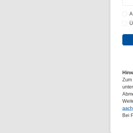
A
Ü
Hinw
Zum 
unte
Abmel
Weit
aach
Bei 