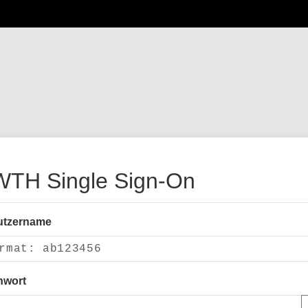
TH Single Sign-On
utzername
nwort