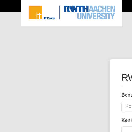
RW
Ben
Ken