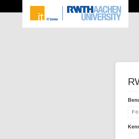
RW
Ben
Ken