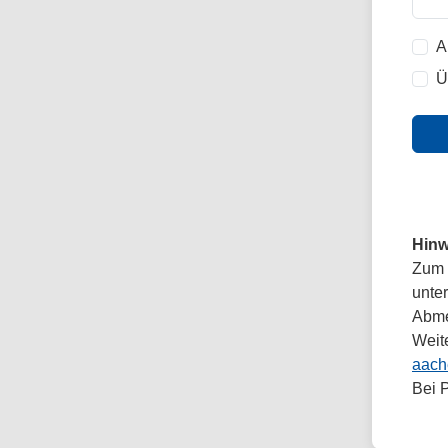
A
Ü
Hinw
Zum 
unte
Abmel
Weit
aach
Bei 