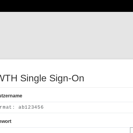
TH Single Sign-On
utzername
nwort