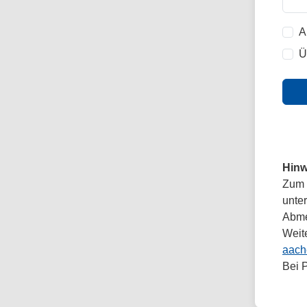
A
Ü
Hinw
Zum 
unte
Abmel
Weit
aach
Bei 