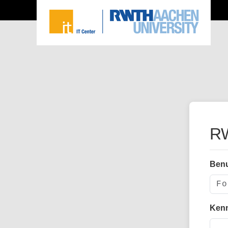
RW
Ben
Ken