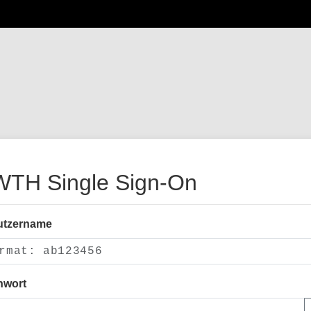
TH Single Sign-On
utzername
nwort