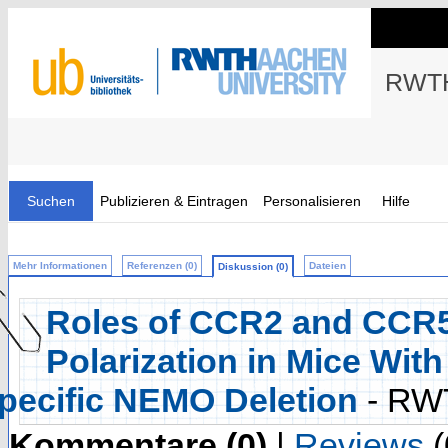
RWTH
Suchen
Publizieren & Eintragen
Personalisieren
Hilfe
Mehr Informationen
Referenzen (0)
Dateien
Diskussion (0)
Roles of CCR2 and CCR5
Polarization in Mice Wit
pecific NEMO Deletion
- RW
Kommentare (0)
|
Reviews
(