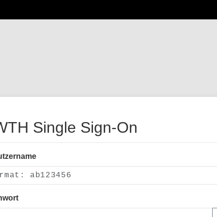
TH Single Sign-On
utzername
nwort