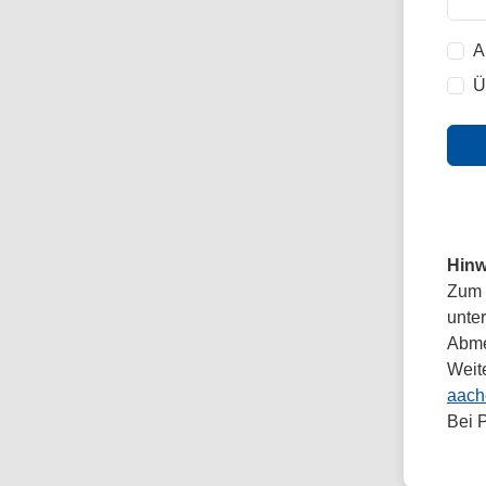
A
Ü
Hinw
Zum 
unte
Abmel
Weit
aach
Bei 