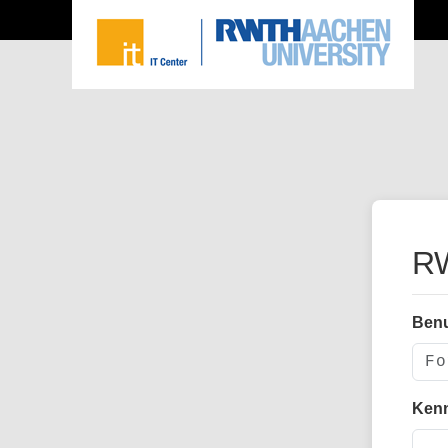
RW
Ben
Ken