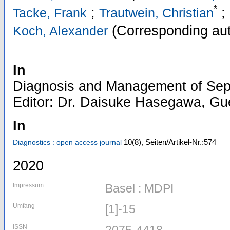
*
;
;
Tacke, Frank
Trautwein, Christian
(Corresponding aut
Koch, Alexander
In
Diagnosis and Management of Seps
Editor: Dr. Daisuke Hasegawa, Gue
In
10
(8)
,
Seiten/Artikel-Nr.:574
Diagnostics : open access journal
2020
Impressum
Basel : MDPI
Umfang
[1]-15
ISSN
2075-4418