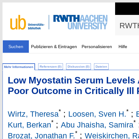
RWTH
Suchen
Publizieren & Eintragen
Personalisieren
Hilfe
Referenzen (0)
Diskussion (0)
Dateien
Mehr Informationen
Low Myostatin Serum Levels 
Poor Outcome in Critically Ill 
*
*
;
;
Wirtz, Theresa
Loosen, Sven H.
*
*
;
Kurt, Berkan
Abu Jhaisha, Samira
*
;
Brozat, Jonathan F.
Weiskirchen, Ra