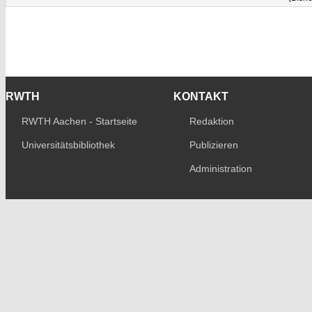
RWTH
KONTAKT
RWTH Aachen - Startseite
Redaktion
Universitätsbibliothek
Publizieren
Administration