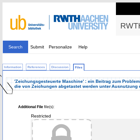
RWTH
Search
Submit
Personalize
Help
Information
References
Discussion
Files
'Zeichungsgesteuerte Maschine' : ein Beitrag zum Probl
die von Zeichungen abgetastet werden unter Ausnutzung d
Additional File
file(s):
Restricted