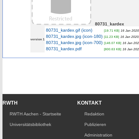
80731_kardex
80731_kardex.gif (icon)
[19.71 KB]
16 Jan 2020
80731_kardex.jpg (icon-180)
[11.23 KB]
16 Jan 2020
version 1
80731_kardex.jpg (icon-700)
[146.07 KB]
16 Jan 202
80731_kardex.pdf
[800.63 KB]
16 Jan 202
RWTH
KONTAKT
RWTH Aachen - Startseite
Redaktion
Universitätsbibliothek
Publizieren
Administration